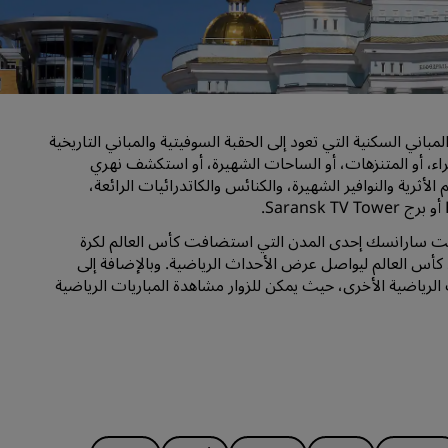
قاعات الزفاف
إقامات مستدامة
إقامات الفرق الرياضية
مسافر بغرض العمل
ني السكنية التي تعود إلى الحقبة السوفيتية والمباني التاريخية
فنادق في وسط المدينة
اء، أو المتنزهات، أو الساحات الشهيرة، أو استكشف نهري
تفضل بزيارة مدونتنا
ثرية والنوافير الشهيرة، والكنائس والكاتدرائيات الرائعة،
Radisson Rewards
كانت سارانسك إحدى المدن التي استضافت كأس العالم لكرة
يده بعد كأس العالم ليواصل عرض الأحداث الرياضية. وبالإضافة إلى
استكشف برنامج Radisson Rewards
رياضية الأخرى، حيث يمكن للزوار مشاهدة المباريات الرياضية
المزايا
كيفية استخدام النقاط
كيفية ربح النقاط
موظفو الحجز ومُنظِّمو الرحلات