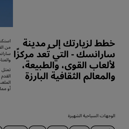
العلامات التجارية التابعة في الصين
خطط لزيارتك إلى مدينة
استكشف
من الق
سارانسك - التي تُعد مركزًا
سارانس
والمتاحف ا
لألعاب القوى، والطبيعة،
تمثل م
والمعالم الثقافية البارزة
الملعب
أو مما
الوجهات السياحية الشهيرة