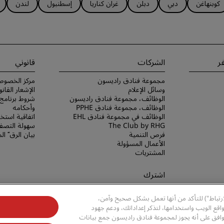
كوبنهاغن
دبي
دبلن
غران كناريا
إسطنبول
لندن
ر
الشركات
قانوني
مجموعة فنادق راديسون
مركز الخصوص
وسائل الإعلام
الإشعار القانو
الوظائف، مجموعة فنادق راديسون
الوظائف، مجموعة فنادق PPHE
وأحكامه
الوظائف في مجموعة فنادق EHL
اتفاقية استخد
The Club by RHG
سهولة التصفح
فرص التنمية
بيان الرق ّ ا
الأعمال المسؤولة
المشتريات
اشترك
لا تفوّت فرصة الحصول على أفضل
ارتباط") للتأكد من أنها تعمل بشكل صحيح وآمن،
عروضنا
قع الويب واستخدامها، لتذكر إعداداتك، ودعم جهود
وافق على أنه يجوز لمجموعة فنادق راديسون جمع بيانات