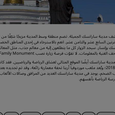
اطلب عرض أسعار
وجهات الفعاليات
حلول الصناعة
 مدينة سارانسك الجميلة. تضم منطقة وسط المدينة مزيجًا شيّقًا من المبا
البحث عن الرحلات
رنين السابع عشر والثامن عشر. انعم بالاسترخاء في إحدى المناطق الخضر
البحث عن الرحلات
ك وإنسار. سيجد الزوار كل ما يتطلعون إليه من معالم جذب، مثل المعالم الأ
لغنية بالمعلومات. لا تفوّت فرصة زيارة نصب Family Monument أو برج Saransk TV Tower.
تناول الطعام
دينة سارانسك أيضًا الموقع المثالي لعشاق الرياضة والرياضيين. فقد 
القدم 2018؛ ويُعد ملعب موردوفيا أرينا تحفة معمارية رائعة، وقد تم تجد
البحث عن مطعم
 الضخم، يوجد في مدينة سارانسك العديد من المرافق وصالات الألعاب ال
رسة الرياضة بأنفسهم.
الخدمات الرقمية
تطبيق فنادق راديسون