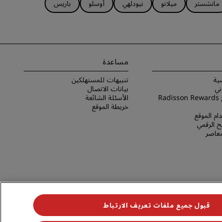
مانشستر
ميلانو
نيودلهي
أوسلو
باريس
الانضمام
مساعدة
ية
تنبيهات للمستهلكين
ني
بيانات الاتصال
شروط برنامج Radisson Rewards
الأسئلة الشائعة
خريطة الموقع
ام الموقع
 الرقمي
لمعاصر
قبول جميع ملفات تعريف الارتباط