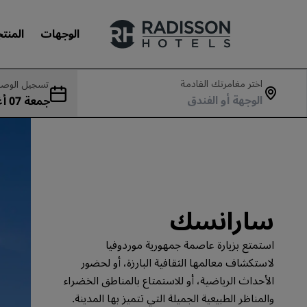
الوجهات
المنت
اختر مغامرتك القادمة
تسجيل الوصو
جمع
علاماتنا التجارية
بت 08 أغسطس
علامات فنادق راديسون التجارية
سارانسك
استمتع بزيارة عاصمة جمهورية موردوفيا
لاستكشاف معالمها الثقافية البارزة، أو لحضور
الأحداث الرياضية، أو للاستمتاع بالمناطق الخضراء
والمناظر الطبيعية الجميلة التي تتميز بها المدينة.