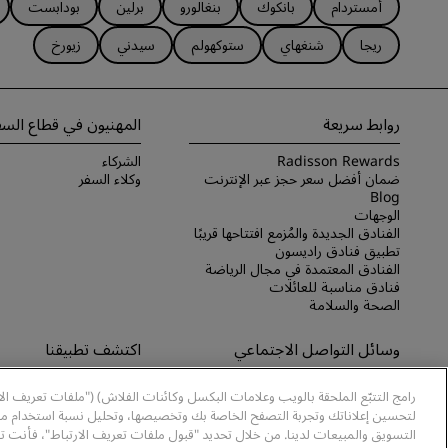
أمستردام
بانكوك
بنغالورو
برلين
بودابست
ريجا
شنغهاي
ستوكهولم
سيدني
زيورخ
روابط سريعة
المهنيون في قطاع السف
Radisson Rewards
الشركاء
ضمان أفضل سعر حجز عبر الإنترنت
وكلاء السفر
Blog
الوجهات
الفنادق الجديدة والمُزمع افتتاحها قريبًا
تطبيق فنادق راديسون
الفنادق المعتمدة في مجال الرياضة
فنادق مناسبة للعائلات
الصحة والسلامة
وسائل التواصل الاجتماعي
اكتشف تطبيقنا
علامات فنادق راديسون التجارية
اكتشف تطبيق Radisson Hotels
رامج التتبّع الملحقة بالويب وعلامات البكسل وكائنات الفلاش) ("ملفات تعريف ال
لتحسين إعلاناتك وتجربة التصفح الخاصة بك وتخصيصها، وتحليل نسبة استخدام موا
التسويق والمبيعات لدينا. من خلال تحديد "قبول ملفات تعريف الارتباط"، فأنت ت