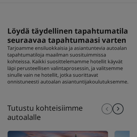
Park Plaza
Park Inn by Radisson
Keskustan hotellit
Löydä täydellinen tapahtumatila
Käy blogissamme
seuraavaa tapahtumaasi varten
Prize by Radisson
Country Inn & Suites
Tarjoamme ensiluokkaisia ja asiantuntevia autoalan
tapahtumatiloja maailman suosituimmissa
kohteissa. Kaikki suosittelemamme hotellit käyvät
Brändit Kiinassa
läpi perusteellisen valintaprosessin, ja valitsemme
J.
Jin Jiang
sinulle vain ne hotellit, jotka suorittavat
onnistuneesti autoalan asiantuntijakoulutuksemme.
Kunlun
Golden Tulip
Tutustu kohteisiimme
autoalalle