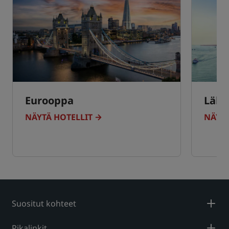
Eurooppa
Lähi-
NÄYTÄ HOTELLIT
NÄYTÄ
Suositut kohteet
Pikalinkit