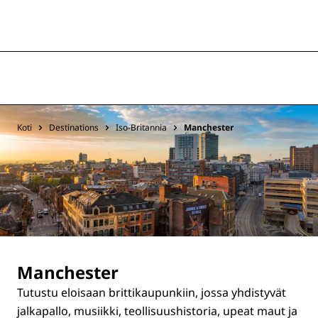
Koti
Destinations
Iso-Britannia
Manchester
Manchester
Tutustu eloisaan brittikaupunkiin, jossa yhdistyvät
jalkapallo, musiikki, teollisuushistoria, upeat maut ja