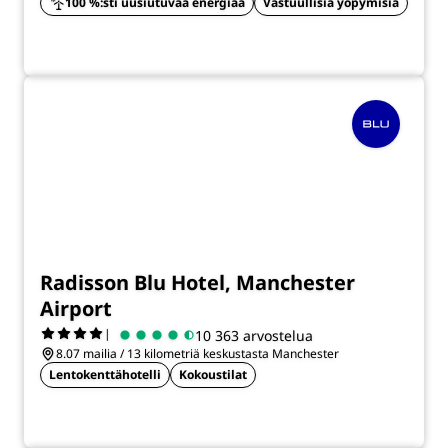
100 %:sti uusiutuvaa energiaa
Vastuullisia yöpymisiä
Radisson Blu Hotel, Manchester
Airport
|
10 363 arvostelua
8.07 mailia / 13 kilometriä keskustasta Manchester
Lentokenttähotelli
Kokoustilat