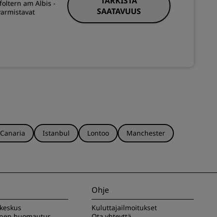
TARKISTA
foltern am Albis -
SAATAVUUS
 varmistavat
 Canaria
Istanbul
Lontoo
Manchester
Ohje
akeskus
Kuluttajailmoitukset
inen huomautus
Ota yhteyttä