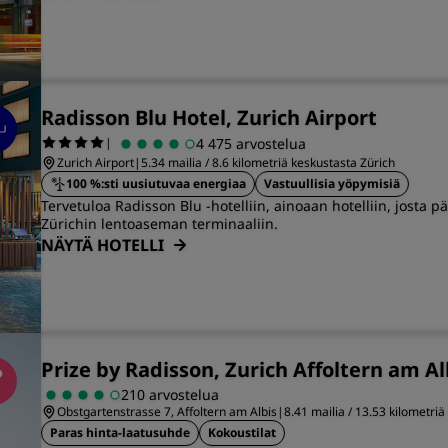
Radisson Blu Hotel, Zurich Airport
|
4 475 arvostelua
Zurich Airport
|
5.34 mailia / 8.6 kilometriä keskustasta Zürich
100 %:sti uusiutuvaa energiaa
Vastuullisia yöpymisiä
Tervetuloa Radisson Blu -hotelliin, ainoaan hotelliin, josta 
Zürichin lentoaseman terminaaliin.
NÄYTÄ HOTELLI
Prize by Radisson, Zurich Affoltern am Al
210 arvostelua
Obstgartenstrasse 7, Affoltern am Albis
|
8.41 mailia / 13.53 kilometri
Paras hinta-laatusuhde
Kokoustilat