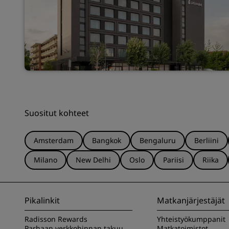
Suositut kohteet
Amsterdam
Bangkok
Bengaluru
Berliini
Milano
New Delhi
Oslo
Pariisi
Riika
Pikalinkit
Matkanjärjestäjät
Radisson Rewards
Yhteistyökumppanit
Parhaan verkkohinnan takuu
Matkatoimistot