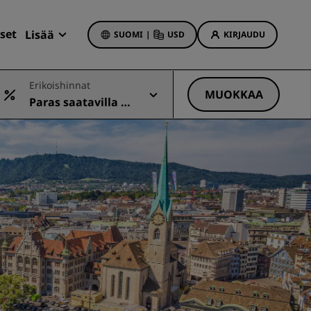
set
Lisää
SUOMI
|
USD
KIRJAUDU
Radisson Rewards
Erikoishinnat
Varaukseni
MUOKKAA
Paras saatavilla ol
Hotellitarjoukset
eva hinta
Tutustu tarjouksiin
Ensimmäisellä kerralla onnistaa
t
Deals of the Day
Varaa etukäteen
Katso pakettimme
t
Matkaideoita
iin
Perheystävälliset hotellit
Rad Pets