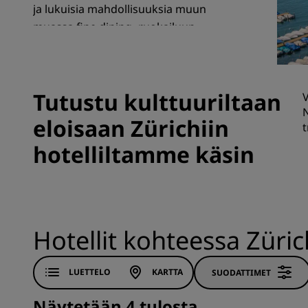
ja lukuisia mahdollisuuksia muun
muassa fine dining -ruokailuun,
yöelämän viettoon ja shoppailuun.
Brändit Kiinassa
Tutustu kulttuuriltaan
V
N
eloisaan Zürichiin
t
hotelliltamme käsin
Hotellit kohteessa Züric
LUETTELO
KARTTA
SUODATTIMET
Näytetään 4 tulosta