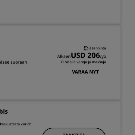
Jäsenhinta
USD 206
Alkaen
/yö
pääsee suoraan
Ei sisällä veroja ja maksuja
VARAA NYT
bis
ä keskustasta Zürich