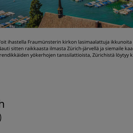
Pyydä tarjous
Tapahtumakohteet
Toimialaratkaisut
oit ihastella Fraumünsterin kirkon lasimaalattuja ikkunoit
Etsi lentoja
auti sitten raikkaasta ilmasta Zürich-järvellä ja siemaile kaa
rendikkäiden yökerhojen tanssilattioista, Zürichistä löytyy 
Etsi lentoja
Ruokailu
Etsi ravintolaa
Digitaaliset palvelut
h
Radisson Hotels -sovellus