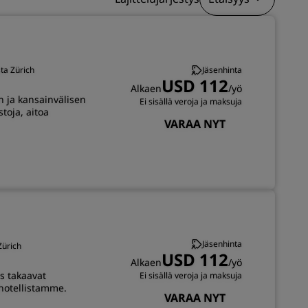
LIITY
sta Zürich
Jäsenhinta
USD 112
Alkaen
/yö
n ja kansainvälisen
Ei sisällä veroja ja maksuja
toja, aitoa
VARAA NYT
Jäsenhinta
Zürich
USD 112
Alkaen
/yö
ys takaavat
Ei sisällä veroja ja maksuja
hotellistamme.
VARAA NYT