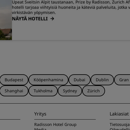
Upeat Sveitsin Alpit taustanaan, Prize by Radisson, Zurich Af
hotelli tarjoaa viihtyisiä huoneita ja käteviä palveluita, jotka
virkistävän yöpymisen.
NÄYTÄ HOTELLI
Budapest
Kööpenhamina
Dubai
Dublin
Gran
Shanghai
Tukholma
Sydney
Zürich
Yritys
Lakiasiat
Radisson Hotel Group
Tietosuoj
Media
Oikeudell