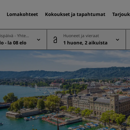
Lomakohteet
Kokoukset ja tapahtumat
Tarjouk
späivä - Yhtee
Huoneet ja vieraat
o - la 08 elo
1 huone, 2 aikuista
Löydä itsellesi hotelli
Matkakohteet
Lomakohteet
Täyden palvelun huoneisto
Lentokenttähotellit
Uudet ja tulevat hotellit
Kokoukset ja tapahtuma
Tutustu Radisson Meetings
Varaa kokoustila