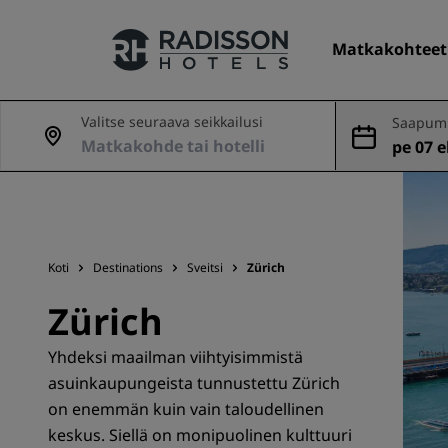
Matkakohteet
Valitse seuraava seikkailusi
Saapumi
nveto
pe 07 el
Hotelliketjumme
Radisson Hotels -brändit
Koti
Destinations
Sveitsi
Zürich
Zürich
Yhdeksi maailman viihtyisimmistä
asuinkaupungeista tunnustettu Zürich
on enemmän kuin vain taloudellinen
keskus. Siellä on monipuolinen kulttuuri