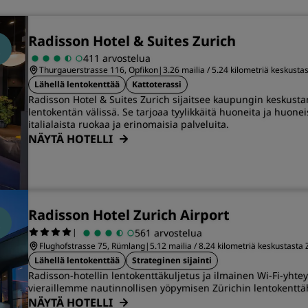
Radisson Hotel & Suites Zurich
411 arvostelua
Thurgauerstrasse 116, Opfikon
|
3.26 mailia / 5.24 kilometriä keskusta
Lähellä lentokenttää
Kattoterassi
Radisson Hotel & Suites Zurich sijaitsee kaupungin keskusta
lentokentän välissä. Se tarjoaa tyylikkäitä huoneita ja huoneis
italialaista ruokaa ja erinomaisia palveluita.
NÄYTÄ HOTELLI
Radisson Hotel Zurich Airport
|
561 arvostelua
Flughofstrasse 75, Rümlang
|
5.12 mailia / 8.24 kilometriä keskustasta 
Lähellä lentokenttää
Strateginen sijainti
Radisson-hotellin lentokenttäkuljetus ja ilmainen Wi-Fi-yhte
vieraillemme nautinnollisen yöpymisen Zürichin lentokenttä
NÄYTÄ HOTELLI