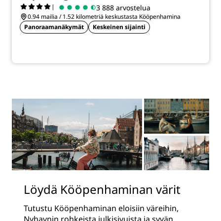
|
3 888 arvostelua
0.94 mailia / 1.52 kilometriä keskustasta Kööpenhamina
Panoraamanäkymät
Keskeinen sijainti
Löydä Kööpenhaminan värit
Tutustu Kööpenhaminan eloisiin väreihin,
Nyhavnin rohkeista julkisivuista ja syvän