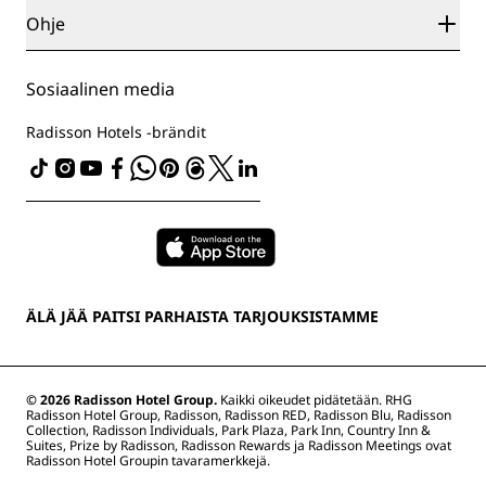
Sports Approved -hotellit
Työpaikat RHG
Tietosuojakeskus
Ohje
Perheystävälliset hotellit
Työpaikat PPHE
Oikeudellinen huomautus
Terveys ja turvallisuus
Työpaikat EHL
Radisson Rewards -ehdot
Kuluttajailmoitukset
The Club by RHG
Sosiaalinen media
Sivuston käyttösopimus
Ota yhteyttä
Kehitysmahdollisuudet
Digitaalinen saavutettavuus
Usein kysytyt kysymykset
Radisson Hotels -brändit
Vastuullinen liiketoiminta
Nykyajan orjuutta koskeva lausunto
Sivustokartta
Hankinta
ÄLÄ JÄÄ PAITSI PARHAISTA TARJOUKSISTAMME
© 2026 Radisson Hotel Group.
Kaikki oikeudet pidätetään. RHG
Radisson Hotel Group, Radisson, Radisson RED, Radisson Blu, Radisson
Collection, Radisson Individuals, Park Plaza, Park Inn, Country Inn &
Suites, Prize by Radisson, Radisson Rewards ja Radisson Meetings ovat
Radisson Hotel Groupin tavaramerkkejä.