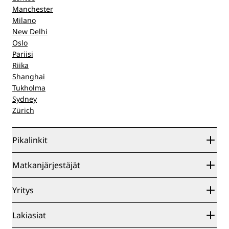
Manchester
Milano
New Delhi
Oslo
Pariisi
Riika
Shanghai
Tukholma
Sydney
Zürich
Pikalinkit
Radisson Rewards
Matkanjärjestäjät
Parhaan verkkohinnan takuu
Blog
Yhteistyökumppanit
Yritys
Kohteet
Matkatoimistot
Tulevat hotellit
Radisson Hotel Group
Lakiasiat
Radisson Hotels -sovellus
Media