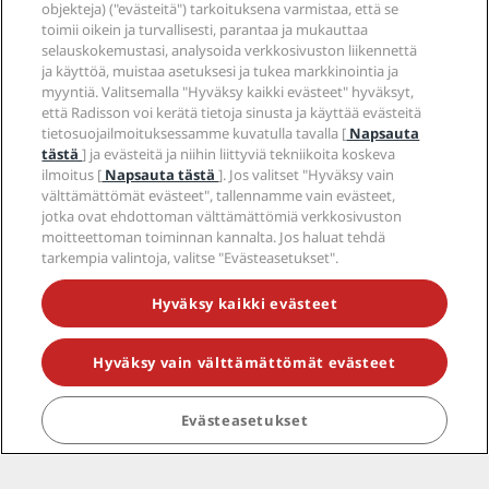
Suosituimmat tarjoukset Aasian ja
objekteja) ("evästeitä") tarkoituksena varmistaa, että se
toimii oikein ja turvallisesti, parantaa ja mukauttaa
Tyynenmeren alueella
selauskokemustasi, analysoida verkkosivuston liikennettä
ja käyttöä, muistaa asetuksesi ja tukea markkinointia ja
15 tarjousta
·
Näytä kaikki
myyntiä. Valitsemalla "Hyväksy kaikki evästeet" hyväksyt,
että Radisson voi kerätä tietoja sinusta ja käyttää evästeitä
tietosuojailmoituksessamme kuvatulla tavalla [
Napsauta
tästä
] ja evästeitä ja niihin liittyviä tekniikoita koskeva
-35%
-20%
-25%
ilmoitus [
Napsauta tästä
]. Jos valitset "Hyväksy vain
välttämättömät evästeet", tallennamme vain evästeet,
jotka ovat ehdottoman välttämättömiä verkkosivuston
moitteettoman toiminnan kannalta. Jos haluat tehdä
tarkempia valintoja, valitse "Evästeasetukset".
Hyväksy kaikki evästeet
Great Getaways.
China Summer
Greater Deals
Sale
Thaila
Hyväksy vain välttämättömät evästeet
Evästeasetukset
Most popular offers in India
1 tarjous
·
Näytä kaikki