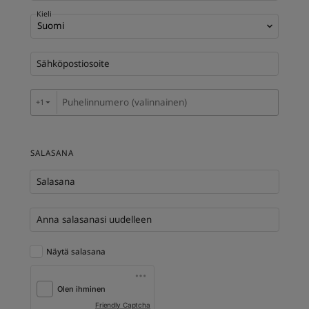
Kieli
Park Plaza
Park Inn by Radisson
Keskustan hotellit
Sähköpostiosoite
Käy blogissamme
Prize by Radisson
Country Inn & Suites
+1
▼
Brändit Kiinassa
SALASANA
J.
Jin Jiang
Salasana
Anna salasanasi uudelleen
Kunlun
Golden Tulip
Näytä salasana
Friendly Captcha