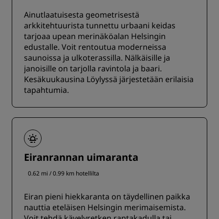
Ainutlaatuisesta geometrisestä
arkkitehtuurista tunnettu urbaani keidas
tarjoaa upean merinäköalan Helsingin
edustalle. Voit rentoutua moderneissa
saunoissa ja ulkoterassilla. Nälkäisille ja
janoisille on tarjolla ravintola ja baari.
Kesäkuukausina Löylyssä järjestetään erilaisia
tapahtumia.
Eiranrannan uimaranta
0.62 mi / 0.99 km hotellilta
Eiran pieni hiekkaranta on täydellinen paikka
nauttia eteläisen Helsingin merimaisemista.
Voit tehdä kävelyretken rantakadulla tai