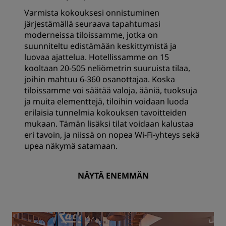
Varmista kokouksesi onnistuminen
järjestämällä seuraava tapahtumasi
moderneissa tiloissamme, jotka on
suunniteltu edistämään keskittymistä ja
luovaa ajattelua. Hotellissamme on 15
kooltaan 20-505 neliömetrin suuruista tilaa,
joihin mahtuu 6-360 osanottajaa. Koska
tiloissamme voi säätää valoja, ääniä, tuoksuja
ja muita elementtejä, tiloihin voidaan luoda
erilaisia tunnelmia kokouksen tavoitteiden
mukaan. Tämän lisäksi tilat voidaan kalustaa
eri tavoin, ja niissä on nopea Wi-Fi-yhteys sekä
upea näkymä satamaan.
NÄYTÄ ENEMMÄN