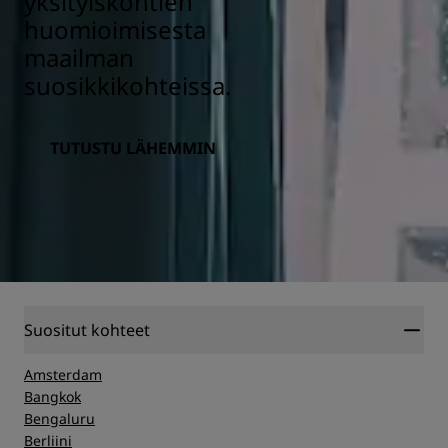
yksityiskohtien
huomioimisesta
maailman
suosikkikohteissa.
TUTUSTU LÄHEMMIN
Suositut kohteet
Amsterdam
Bangkok
Bengaluru
Berliini