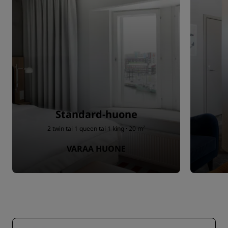
Standard-huone
2 twin tai 1 queen tai 1 king · 20 m²
VARAA HUONE