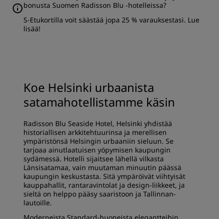
bonusta Suomen Radisson Blu -hotelleissa?
S-Etukortilla voit säästää jopa 25 % varauksestasi.
Lue
lisää
!
Koe Helsinki urbaanista
satamahotellistamme käsin
Radisson Blu Seaside Hotel, Helsinki yhdistää
historiallisen arkkitehtuurinsa ja merellisen
ympäristönsä Helsingin urbaaniin sieluun. Se
tarjoaa ainutlaatuisen yöpymisen kaupungin
sydämessä. Hotelli sijaitsee lähellä vilkasta
Länsisatamaa, vain muutaman minuutin päässä
kaupungin keskustasta. Sitä ympäröivät viihtyisät
kauppahallit, rantaravintolat ja design-liikkeet, ja
sieltä on helppo pääsy saaristoon ja Tallinnan-
lautoille.
Moderneista Standard-huoneista elegantteihin