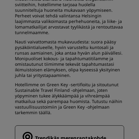
sviitteihin, hotellimme tarjoaa huolella
suunniteltuja huoneita mukavaan yöpymiseen.
Perheet voivat tehdä valintansa Helsingin
laajimmasta valikoimasta perhehuoneita, ja liike- ja
lomamatkailijat arvostavat tyylikästä ja rentouttavaa
tunnelmaamme.
Nauti vaivattomasta mukavuudesta: suora pääsy
pysäköintialueelle, hyvin varusteltu kuntosali ja
runsas aamiainen, joka antaa hyvän alun päivällesi.
Monipuoliset kokous- ja tapahtumatitilamme ja
omistautunut tiimimme tekevät tapahtumastasi
ikimuistoisen elämyksen, olipa kyseessä yksityinen
juhla tai yritystapaaminen.
Hotellimme on Green Key -sertifioitu ja sitoutunut
Sustainable Travel Finland -ohjelmaan, joten
yöpyminen tukee älykkäämpää ja vihreämpää
matkailua sekä parempaa huomista. Tutustu näihin
vastuullisuustoimiin ja Green Key -ohjelmaan
tarkemmin
täällä
.
Trendikäs merenrantakohde