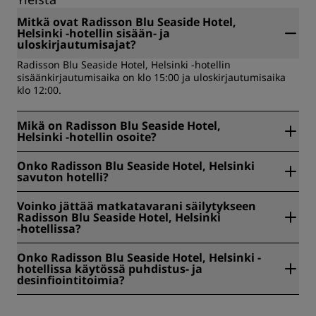
Mitkä ovat Radisson Blu Seaside Hotel,
Helsinki ‑hotellin sisään- ja
uloskirjautumisajat?
Radisson Blu Seaside Hotel, Helsinki -hotellin
sisäänkirjautumisaika on klo 15:00 ja uloskirjautumisaika
klo 12:00.
Mikä on Radisson Blu Seaside Hotel,
Helsinki -hotellin osoite?
Radisson Blu Seaside Hotel, Helsinki sijaitsee paikoissa
Onko Radisson Blu Seaside Hotel, Helsinki
Ruoholahdenranta 3, Helsinki, Suomi.
savuton hotelli?
Kyllä, Radisson Blu Seaside Hotel, Helsinki on savuton
Voinko jättää matkatavarani säilytykseen
hotelli.
Radisson Blu Seaside Hotel, Helsinki
‑hotellissa?
Kyllä, Radisson Blu Seaside Hotel, Helsinki -hotellissa on
Onko Radisson Blu Seaside Hotel, Helsinki -
saatavana matkalaukkujen säilytysmahdollisuus.
hotellissa käytössä puhdistus- ja
desinfiointitoimia?
Kaikissa Radisson-hotelleissa on käytössä puhdistus- ja
desinfiointitoimia vieraidemme terveyden ja turvallisuuden