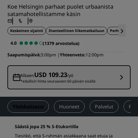
Koe Helsingin parhaat puolet urbaanista
satamahotellistamme käsin
Keskeinen sijainti
Ihanteellinen liikematkailuun
Perheystävälli
4.0
(1379 arvostelua)
Saapumispäivä
3:00pm
Yhteenveto
12:00pm
USD 109.23
Alkaen
/yö
*edullisin hinta seuraavien 60 päivän sisällä
Yleiskatsaus
Huoneet
Palvelut
Ruo
Säästä jopa 25 % S-Etukortilla
Tiesitkö, että S-ryhmän asiakkaana saat etuja ja