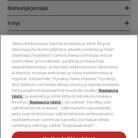
Radisson Rewards
Matkanjärjestäjät
Parhaan verkkohinnan takuu
Blog
Yhteistyökumppanit
Yritys
Kohteet
Matkatoimistot
Tulevat hotellit
Radisson Hotel Group
Lakiasiat
Radisson Hotels -sovellus
Tämä verkkosivusto käyttää evästeitä ja niihin liittyviä
Media
Sports Approved -hotellit
teknologioita (kuten jäljitteitä, pikselitunnisteita ja Flash-
Työpaikat RHG
Tietosuojakeskus
Ohje
Perheystävälliset hotellit
objekteja) ("evästeitä") tarkoituksena varmistaa, että se
Työpaikat PPHE
Oikeudellinen huomautus
Terveys ja turvallisuus
toimii oikein ja turvallisesti, parantaa ja mukauttaa
Työpaikat EHL
Radisson Rewards -ehdot
selauskokemustasi, analysoida verkkosivuston liikennettä
Kuluttajailmoitukset
The Club by RHG
Sosiaalinen media
Sivuston käyttösopimus
ja käyttöä, muistaa asetuksesi ja tukea markkinointia ja
Ota yhteyttä
Kehitysmahdollisuudet
myyntiä. Valitsemalla "Hyväksy kaikki evästeet" hyväksyt,
Digitaalinen saavutettavuus
Usein kysytyt kysymykset
Radisson Hotels -brändit
Vastuullinen liiketoiminta
että Radisson voi kerätä tietoja sinusta ja käyttää evästeitä
Nykyajan orjuutta koskeva lausunto
Sivustokartta
tietosuojailmoituksessamme kuvatulla tavalla [
Napsauta
Hankinta
tästä
] ja evästeitä ja niihin liittyviä tekniikoita koskeva
ilmoitus [
Napsauta tästä
]. Jos valitset "Hyväksy vain
välttämättömät evästeet", tallennamme vain evästeet,
jotka ovat ehdottoman välttämättömiä verkkosivuston
moitteettoman toiminnan kannalta. Jos haluat tehdä
tarkempia valintoja, valitse "Evästeasetukset".
ÄLÄ JÄÄ PAITSI PARHAISTA TARJOUKSISTAMME