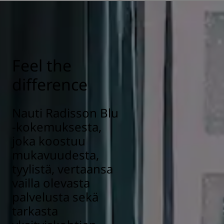
varmistamiseksi. Tutustu lähemmin täällä:
https://www.radissonhotels.com/fi-fi/terveys-turvallisuus
Feel the
difference
Nauti Radisson Blu
-kokemuksesta,
joka koostuu
mukavuudesta,
tyylistä, vertaansa
vailla olevasta
palvelusta sekä
tarkasta