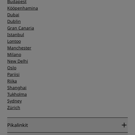
Budapest
Kööpenhamina
Dubai
Dublin
Gran Canaria
Istanbul
Lontoo
Manchester
Milano
New Delhi
Oslo
Pariisi
Riika
Shanghai
Tukholma
Sydney
Zürich
Pikalinkit