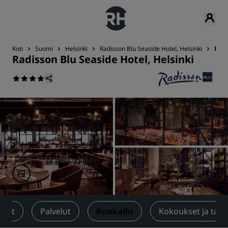
Koti
Suomi
Helsinki
Radisson Blu Seaside Hotel, Helsinki
Ruok
Radisson Blu Seaside Hotel, Helsinki
neet
Palvelut
Ruokailu
Kokoukset ja tap