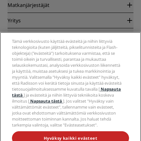
Radisson Rewards
Matkanjärjestäjät
Parhaan verkkohinnan takuu
Blog
Yhteistyökumppanit
Yritys
Kohteet
Matkatoimistot
Tulevat hotellit
Radisson Hotel Group
Lakiasiat
Radisson Hotels -sovellus
Media
Tämä verkkosivusto käyttää evästeitä ja niihin liittyviä
Sports Approved -hotellit
teknologioita (kuten jäljitteitä, pikselitunnisteita ja Flash-
Työpaikat RHG
Tietosuojakeskus
Ohje
Perheystävälliset hotellit
objekteja) ("evästeitä") tarkoituksena varmistaa, että se
Työpaikat PPHE
Oikeudellinen huomautus
Terveys ja turvallisuus
toimii oikein ja turvallisesti, parantaa ja mukauttaa
Työpaikat EHL
Radisson Rewards -ehdot
Kuluttajailmoitukset
selauskokemustasi, analysoida verkkosivuston liikennettä
The Club by RHG
Sosiaalinen media
Sivuston käyttösopimus
ja käyttöä, muistaa asetuksesi ja tukea markkinointia ja
Ota yhteyttä
Kehitysmahdollisuudet
myyntiä. Valitsemalla "Hyväksy kaikki evästeet" hyväksyt,
Digitaalinen saavutettavuus
Usein kysytyt kysymykset
Radisson Hotels -brändit
Vastuullinen liiketoiminta
että Radisson voi kerätä tietoja sinusta ja käyttää evästeitä
Nykyajan orjuutta koskeva lausunto
Sivustokartta
tietosuojailmoituksessamme kuvatulla tavalla [
Napsauta
Hankinta
tästä
] ja evästeitä ja niihin liittyviä tekniikoita koskeva
ilmoitus [
Napsauta tästä
]. Jos valitset "Hyväksy vain
välttämättömät evästeet", tallennamme vain evästeet,
jotka ovat ehdottoman välttämättömiä verkkosivuston
moitteettoman toiminnan kannalta. Jos haluat tehdä
tarkempia valintoja, valitse "Evästeasetukset".
ÄLÄ JÄÄ PAITSI PARHAISTA TARJOUKSISTAMME
Hyväksy kaikki evästeet