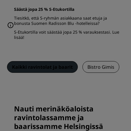
Säästä jopa 25 % S-Etukortilla
Tiesitkö, että S-ryhmän asiakkaana saat etuja ja
bonusta Suomen Radisson Blu -hotelleissa?
S-Etukortilla voit säästää jopa 25 % varauksestasi.
Lue
lisää
!
Kaikki ravintolat ja baarit
Bistro Gimis
Nauti merinäköaloista
ravintolassamme ja
baarissamme Helsingissä