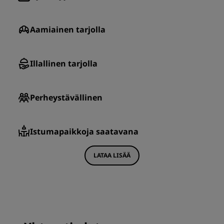
Aamiainen tarjolla
Illallinen tarjolla
Perheystävällinen
Istumapaikkoja saatavana
LATAA LISÄÄ