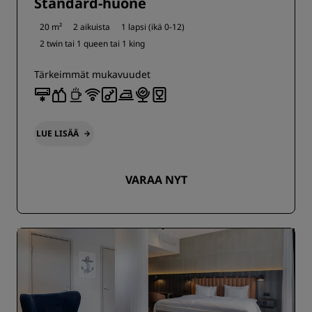
Standard-huone
20 m²
2 aikuista
1 lapsi (ikä 0-12)
2 twin tai
1 queen tai
1 king
Tärkeimmät mukavuudet
LUE LISÄÄ
VARAA NYT