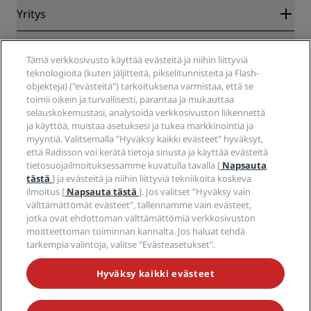
Blog
Yhteistyökumppanit
Yritys
Kohteet
Matkatoimistot
Tulevat hotellit
Radisson Hotel Group
Lakiasiat
Radisson Hotels -sovellus
Media
Tämä verkkosivusto käyttää evästeitä ja niihin liittyviä
Sports Approved -hotellit
teknologioita (kuten jäljitteitä, pikselitunnisteita ja Flash-
Työpaikat RHG
Tietosuojakeskus
Ohje
Perheystävälliset hotellit
objekteja) ("evästeitä") tarkoituksena varmistaa, että se
Työpaikat PPHE
Oikeudellinen huomautus
Terveys ja turvallisuus
toimii oikein ja turvallisesti, parantaa ja mukauttaa
Työpaikat EHL
Radisson Rewards -ehdot
Kuluttajailmoitukset
selauskokemustasi, analysoida verkkosivuston liikennettä
The Club by RHG
Sosiaalinen media
Sivuston käyttösopimus
ja käyttöä, muistaa asetuksesi ja tukea markkinointia ja
Ota yhteyttä
Kehitysmahdollisuudet
myyntiä. Valitsemalla "Hyväksy kaikki evästeet" hyväksyt,
Digitaalinen saavutettavuus
Usein kysytyt kysymykset
Radisson Hotels -brändit
Vastuullinen liiketoiminta
että Radisson voi kerätä tietoja sinusta ja käyttää evästeitä
Nykyajan orjuutta koskeva lausunto
Sivustokartta
tietosuojailmoituksessamme kuvatulla tavalla [
Napsauta
Hankinta
tästä
] ja evästeitä ja niihin liittyviä tekniikoita koskeva
ilmoitus [
Napsauta tästä
]. Jos valitset "Hyväksy vain
välttämättömät evästeet", tallennamme vain evästeet,
jotka ovat ehdottoman välttämättömiä verkkosivuston
moitteettoman toiminnan kannalta. Jos haluat tehdä
tarkempia valintoja, valitse "Evästeasetukset".
ÄLÄ JÄÄ PAITSI PARHAISTA TARJOUKSISTAMME
Hyväksy kaikki evästeet