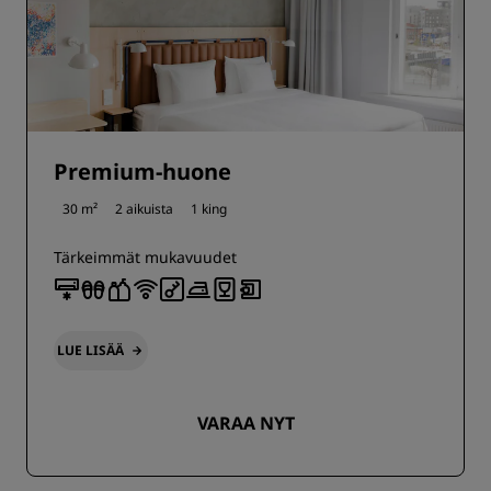
Premium-huone
30 m²
2 aikuista
1 king
Tärkeimmät mukavuudet
LUE LISÄÄ
VARAA NYT