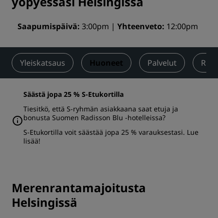
yöpyessäsi Helsingissä
Saapumispäivä
3:00pm
Yhteenveto
12:00pm
Yleiskatsaus
Huoneet
Palvelut
Ruok
Säästä jopa 25 % S-Etukortilla
Tiesitkö, että S-ryhmän asiakkaana saat etuja ja
bonusta Suomen Radisson Blu -hotelleissa?
S-Etukortilla voit säästää jopa 25 % varauksestasi.
Lue
lisää
!
Merenrantamajoitusta
Helsingissä