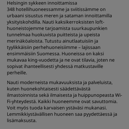
Helsingin sykkeen innoittamissa
348 hotellihuoneessamme ja sviitissämme on
urbaani sisustus meren ja sataman innoittamilla
yksityiskohdilla. Nauti kaksikerroksisten loft-
huoneistojemme tarjoamista suurkaupunkien
tunnelmaa huokuvista puitteista ja upeista
merinäköaloista. Tutustu ainutlaatuisiin ja
tyylikkäisiin perhehuoneisiimme – lajissaan
ensimmäisiin Suomessa. Huoneissa on kaksi
mukavaa king-vuodetta ja ne ovat tilavia, joten ne
sopivat ihanteellisesti yhdessä matkustaville
perheille.
Nauti moderneista mukavuuksista ja palveluista,
kuten huonekohtaisesti säädettävästä
ilmastoinnista sekä ilmaisesta ja huippunopeasta Wi-
Fi-yhteydestä. Kaikki huoneemme ovat savuttomia.
Voit myös tuoda karvaisen ystäväsi mukanasi.
Lemmikkiystävällisen huoneen saa pyydettäessä ja
lisämaksusta.