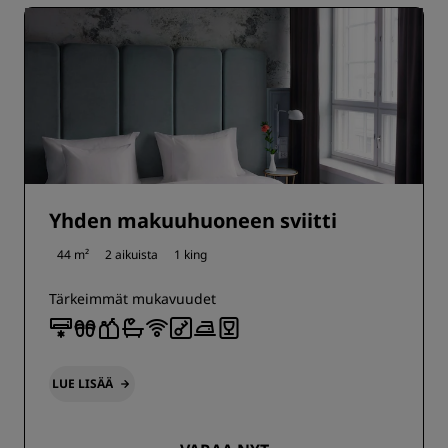
Yhden makuuhuoneen sviitti
44 m²
2 aikuista
1 king
Tärkeimmät mukavuudet
LUE LISÄÄ