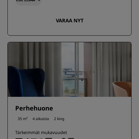
VARAA NYT
Perhehuone
35 m²
4 aikuista
2 king
Tärkeimmät mukavuudet