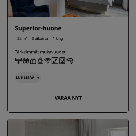
Superior-huone
22 m²
3 aikuista
1 king
Tärkeimmät mukavuudet
LUE LISÄÄ
VARAA NYT