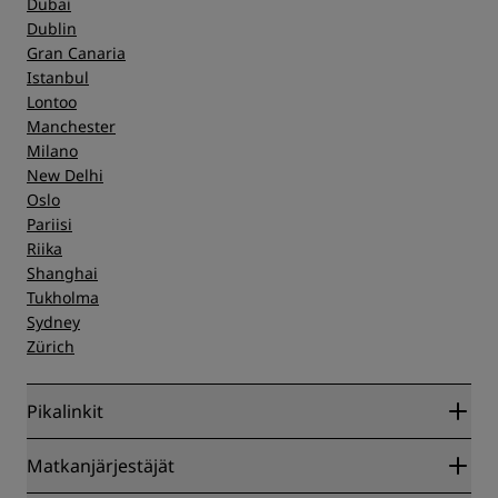
Dubai
Dublin
Gran Canaria
Istanbul
Lontoo
Manchester
Milano
New Delhi
Oslo
Pariisi
Riika
Shanghai
Tukholma
Sydney
Zürich
Pikalinkit
Radisson Rewards
Matkanjärjestäjät
Parhaan verkkohinnan takuu