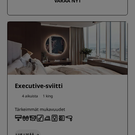
VARAA NYT
Executive-sviitti
4 aikuista
1 king
Tärkeimmät mukavuudet
LUE LISÄÄ