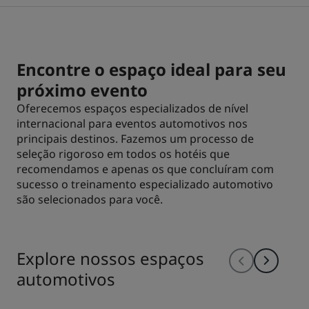
Park Plaza
Park Inn by Radisson
Hotéis no centro da cidade
Encontre o espaço ideal para seu
Acesse nosso blog
próximo evento
Prize by Radisson
Country Inn & Suites
Oferecemos espaços especializados de nível
internacional para eventos automotivos nos
principais destinos. Fazemos um processo de
Marcas afiliadas na China
seleção rigoroso em todos os hotéis que
J.
Jin Jiang
recomendamos e apenas os que concluíram com
sucesso o treinamento especializado automotivo
são selecionados para você.
Kunlun
Golden Tulip
Explore nossos espaços
automotivos