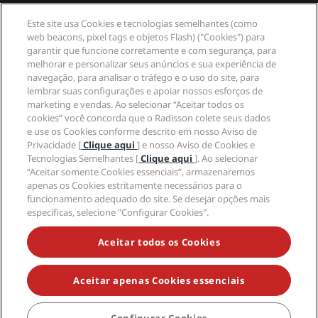
Links rápidos
Este site usa Cookies e tecnologias semelhantes (como
web beacons, pixel tags e objetos Flash) ("Cookies") para
Profissionais de viagem
garantir que funcione corretamente e com segurança, para
melhorar e personalizar seus anúncios e sua experiência de
navegação, para analisar o tráfego e o uso do site, para
Corporativo
lembrar suas configurações e apoiar nossos esforços de
marketing e vendas. Ao selecionar “Aceitar todos os
Jurídico
cookies” você concorda que o Radisson colete seus dados
e use os Cookies conforme descrito em nosso Aviso de
Privacidade [
Clique aqui
] e nosso Aviso de Cookies e
Ajuda
Tecnologias Semelhantes [
Clique aqui
]. Ao selecionar
“Aceitar somente Cookies essenciais”, armazenaremos
apenas os Cookies estritamente necessários para o
Mídia social
funcionamento adequado do site. Se desejar opções mais
específicas, selecione "Configurar Cookies".
Marcas do Radisson Hotels
Aceitar todos os Cookies
tiktok
instagram
youtube
facebook
whatsapp
pinterest
threads
twitter
linkedin
Aceitar apenas Cookies essenciais