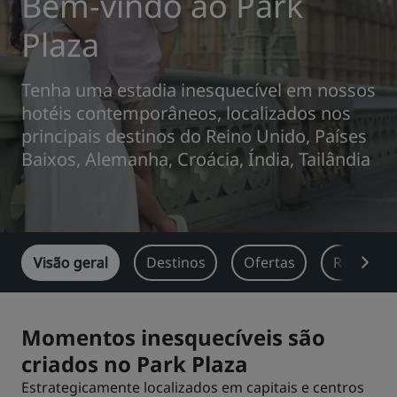
Bem-vindo ao Park
Park Plaza
Park Inn by Radisson
Plaza
Hotéis no centro da cidade
Tenha uma estadia inesquecível em nossos
Acesse nosso blog
hotéis contemporâneos, localizados nos
Prize by Radisson
Country Inn & Suites
principais destinos do Reino Unido, Países
Baixos, Alemanha, Croácia, Índia, Tailândia
e China.
Marcas afiliadas na China
J.
Jin Jiang
Visão geral
Destinos
Ofertas
Reuniões
Kunlun
Golden Tulip
Momentos inesquecíveis são
criados no Park Plaza
Estrategicamente localizados em capitais e centros