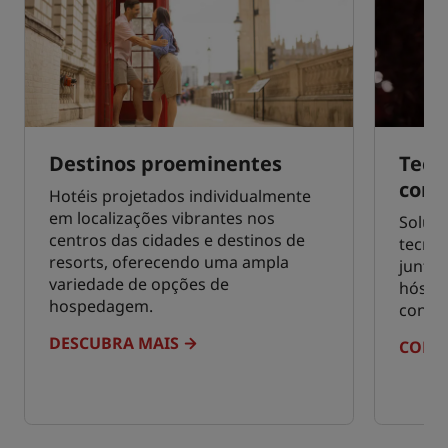
Destinos proeminentes
Tecn
cone
Hotéis projetados individualmente
em localizações vibrantes nos
Soluçõ
centros das cidades e destinos de
tecno
resorts, oferecendo uma ampla
juntas
variedade de opções de
hóspe
hospedagem.
contat
DESCUBRA MAIS
CONEC