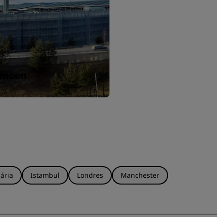
INSCREVER-SE
rmoen
ária
Istambul
Londres
Manchester