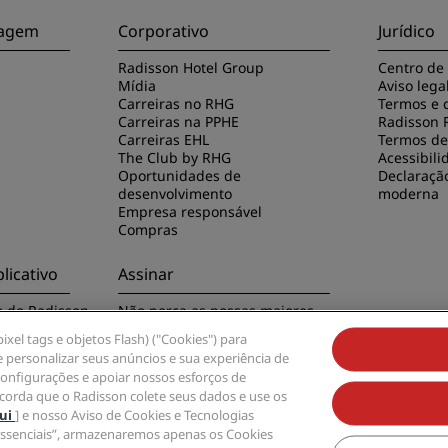
viagem
Corporativo
Jurídico
Radisson Hotel Group
Centro de
Mídia
Aviso lega
Carreiras no RHG
Termos e 
Carreiras na PPHE
Radisson 
Carreiras EHL
Termos de 
The Club by RHG
Acessibili
Oportunidades de
Declaraçã
desenvolvimento
moderna
Empresa responsável
Compras
licativo
Assinar
o do Radisson
Não perca as nossas maiores
ofertas
xel tags e objetos Flash) ("Cookies") para
 personalizar seus anúncios e sua experiência de
 configurações e apoiar nossos esforços de
ncorda que o Radisson colete seus dados e use os
qui
] e nosso Aviso de Cookies e Tecnologias
 essenciais”, armazenaremos apenas os Cookies
on Hotel Group, Radisson, Radisson RED, Radisson Blu, Radisson Collection, Radis