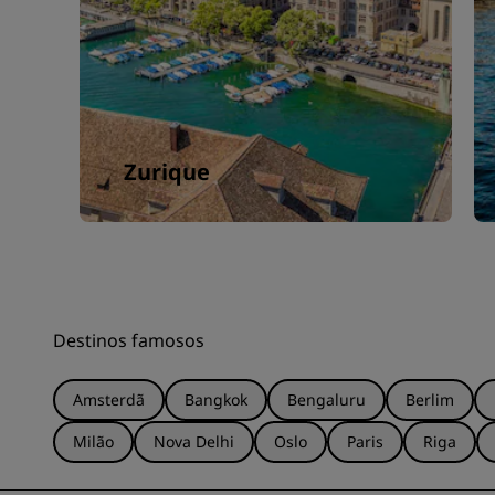
Zurique
Destinos famosos
Amsterdã
Bangkok
Bengaluru
Berlim
Milão
Nova Delhi
Oslo
Paris
Riga