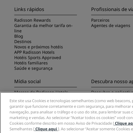
Links rápidos
Profissionais de 
Radisson Rewards
Parceiros
Garantia da melhor tarifa on-
Agentes de viagens
line
Blog
Destinos
Novos e próximos hotéis
APP Radisson Hotels
Hotéis Sports Approved
Hotéis familiares
Saúde e segurança
Mídia social
Descubra nosso ap
Marcas do Radisson Hotels
Descubra o aplicativ
Hotels
Este site usa Cookies e tecnologias semelhantes (como web beacons, pi
garantir que funcione corretamente e com segurança, para melhorar e
navegação, para analisar o tráfego e o uso do site, para lembrar suas
marketing e vendas. Ao selecionar “Aceitar todos os cookies” você co
Cookies conforme descrito em nosso Aviso de Privacidade [
Clique a
Semelhantes [
Clique aqui
]. Ao selecionar “Aceitar somente Cookies
© 2026 Radisson Hotel Group.
Todos os direitos reservados. RHG Radiss