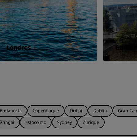
Londres
Garde
Budapeste
Copenhague
Dubai
Dublin
Gran Can
Xangai
Estocolmo
Sydney
Zurique