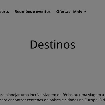
sorts
Reuniões e eventos
Ofertas
Mais
Radisson Re
Minhas reser
Encontre seu hotel
Destinos
Destinos
Resorts
Apartamentos com serviço
Hotéis de aeroportos
Novos e futuros hotéis
Reuniões e eventos
ara planejar uma incrível viagem de férias ou uma viagem a
Descubra o Radisson Meet
ara encontrar centenas de países e cidades na Europa, Ori
Reserve um espaço para