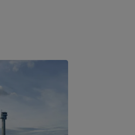
Rad Pets
Espaços para casamentos
Estadias sustentáveis
Estadias para equipes esportivas
Viajante a trabalho
Hotéis no centro da cidade
Acesse nosso blog
Radisson Rewards
Conheça o Radisson Rewards
Benefícios
Como usar pontos
Como ganhar pontos
Bookers and Planners