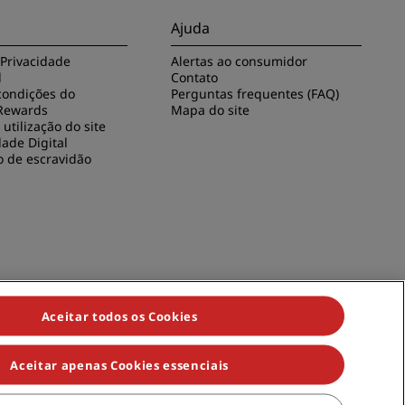
Ajuda
 Privacidade
Alertas ao consumidor
l
Contato
condições do
Perguntas frequentes (FAQ)
Rewards
Mapa do site
utilização do site
dade Digital
o de escravidão
Aceitar todos os Cookies
Aceitar apenas Cookies essenciais
son Individuals, Park Plaza, Park Inn, Country Inn & Suites, Prize by