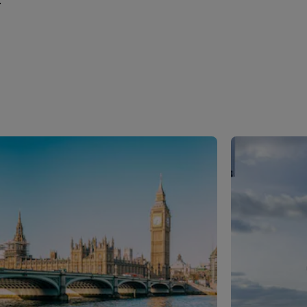
.
reuniões
Solicitar cotação
Destinos para eventos
Soluções setoriais
Pesquisar voos
Pesquisar voos
Restaurante
Procurar restaurante
Serviços digitais
App Radisson Hotels