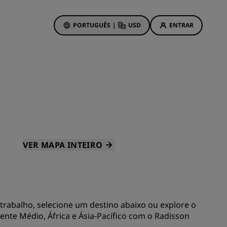
PORTUGUÊS
|
USD
ENTRAR
wards
vas
Ofertas de hotéis
Conheça nossas ofertas
Prêmios desde o primeiro
momento
s
Deals of the Day
VER MAPA INTEIRO
Reserve com antecedência
Confira nossos pacotes
Ideias de viagens
 trabalho, selecione um destino abaixo ou explore o
ings
ente Médio, África e Ásia-Pacífico com o Radisson
Hotéis familiares