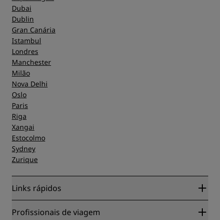
Dubai
Dublin
Gran Canária
Istambul
Londres
Manchester
Milão
Nova Delhi
Oslo
Paris
Riga
Xangai
Estocolmo
Sydney
Zurique
Links rápidos
Radisson Rewards
Profissionais de viagem