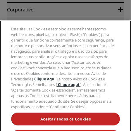
Garantia da melhor tarifa on-line
Blog
Parceiros
Corporativo
Destinos
Agentes de viagens
Novos e próximos hotéis
Radisson Hotel Group
Jurídico
APP Radisson Hotels
Mídia
Este site usa Cookies e tecnologias semelhantes (como
Hotéis Sports Approved
web beacons, pixel tags e objetos Flash) ("Cookies") para
Carreiras no RHG
Centro de Privacidade
Ajuda
Hotéis familiares
garantir que funcione corretamente e com segurança, para
Carreiras na PPHE
Aviso legal
Saúde e segurança
melhorar e personalizar seus anúncios e sua experiência de
Carreiras EHL
Termos e condições do Radisson Rewards
Alertas ao consumidor
navegação, para analisar o tráfego e o uso do site, para
The Club by RHG
Mídia social
Termos de utilização do site
lembrar suas configurações e apoiar nossos esforços de
Contato
Oportunidades de desenvolvimento
marketing e vendas. Ao selecionar “Aceitar todos os
Acessibilidade Digital
Perguntas frequentes (FAQ)
Marcas do Radisson Hotels
Empresa responsável
cookies” você concorda que o Radisson colete seus dados
Declaração de escravidão moderna
Mapa do site
e use os Cookies conforme descrito em nosso Aviso de
Compras
Privacidade [
Clique aqui
] e nosso Aviso de Cookies e
Tecnologias Semelhantes [
Clique aqui
]. Ao selecionar
“Aceitar somente Cookies essenciais”, armazenaremos
apenas os Cookies estritamente necessários para o
funcionamento adequado do site. Se desejar opções mais
específicas, selecione "Configurar Cookies".
NÃO PERCA AS NOSSAS MAIORES OFERTAS
Aceitar todos os Cookies