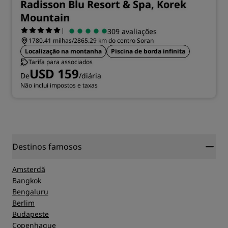
Radisson Blu Resort & Spa, Korek
Mountain
|
309 avaliações
1780.41 milhas/2865.29 km do centro Soran
Localização na montanha
Piscina de borda infinita
Tarifa para associados
USD 159
De
/diária
Não inclui impostos e taxas
Destinos famosos
Amsterdã
Bangkok
Bengaluru
Berlim
Budapeste
Copenhague