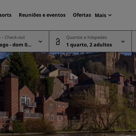
sorts
Reuniões e eventos
Ofertas
Mais
Radisson Re
 - Check-out
Quartos e hóspedes
Minhas reser
 ago - dom 09
1 quarto, 2 adultos
Encontre seu hotel
Destinos
Resorts
Apartamentos com serviço
Hotéis de aeroportos
Novos e futuros hotéis
Reuniões e eventos
Descubra o Radisson Meet
Reserve um espaço para