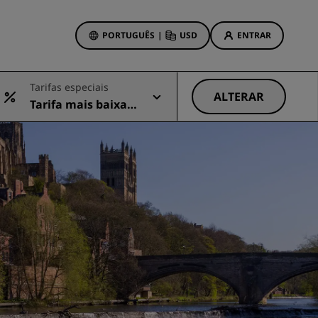
PORTUGUÊS
|
USD
ENTRAR
wards
Tarifas especiais
vas
ALTERAR
Tarifa mais baixa d
Ofertas de hotéis
isponível
Conheça nossas ofertas
Prêmios desde o primeiro
momento
s
Deals of the Day
Reserve com antecedência
Confira nossos pacotes
Ideias de viagens
ings
Hotéis familiares