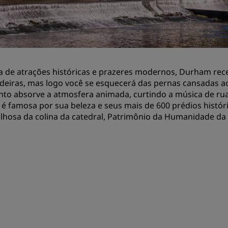
reuniões
Solicitar cotação
Destinos para eventos
Soluções setoriais
a de atrações históricas e prazeres modernos, Durham rece
deiras, mas logo você se esquecerá das pernas cansadas ao
Pesquisar voos
to absorve a atmosfera animada, curtindo a música de rua
 é famosa por sua beleza e seus mais de 600 prédios históric
Pesquisar voos
lhosa da colina da catedral, Patrimônio da Humanidade da
Restaurante
Procurar restaurante
Serviços digitais
App Radisson Hotels