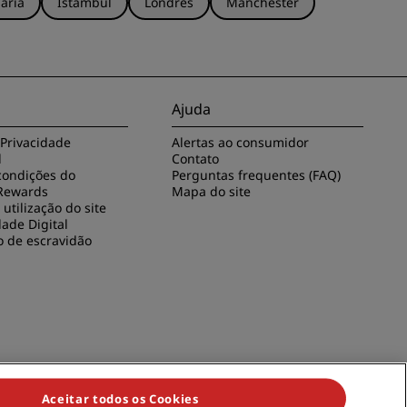
ária
Istambul
Londres
Manchester
Ajuda
 Privacidade
Alertas ao consumidor
l
Contato
condições do
Perguntas frequentes (FAQ)
Rewards
Mapa do site
utilização do site
dade Digital
o de escravidão
Aceitar todos os Cookies