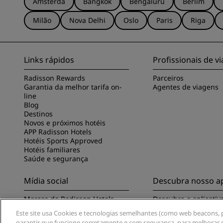
Amsterdã
Bangkok
Bengaluru
Berlim
Milão
Nova Delhi
Oslo
Paris
Riga
Links rápidos
Profissionais de 
Radisson Rewards
Parceiros
Garantia da melhor tarifa on-
Agentes de viagens
line
Blog
Destinos
Novos e próximos hotéis
APP Radisson Hotels
Hotéis Sports Approved
Hotéis familiares
Saúde e segurança
Mídia social
Descubra nosso ap
Marcas do Radisson Hotels
Descubra o aplicativ
Hotels
Este site usa Cookies e tecnologias semelhantes (como web beacons, pi
garantir que funcione corretamente e com segurança, para melhorar e