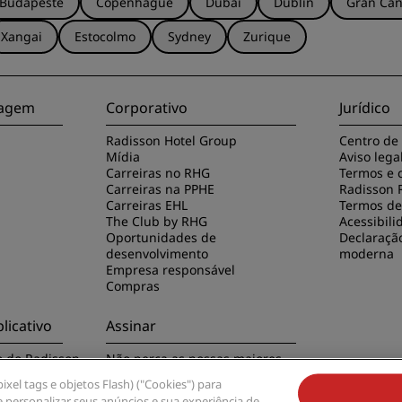
Budapeste
Copenhague
Dubai
Dublin
Gran Can
Xangai
Estocolmo
Sydney
Zurique
viagem
Corporativo
Jurídico
Radisson Hotel Group
Centro de
Mídia
Aviso lega
Carreiras no RHG
Termos e 
Carreiras na PPHE
Radisson 
Carreiras EHL
Termos de 
The Club by RHG
Acessibili
Oportunidades de
Declaraçã
desenvolvimento
moderna
Empresa responsável
Compras
licativo
Assinar
o do Radisson
Não perca as nossas maiores
ofertas
xel tags e objetos Flash) ("Cookies") para
 personalizar seus anúncios e sua experiência de