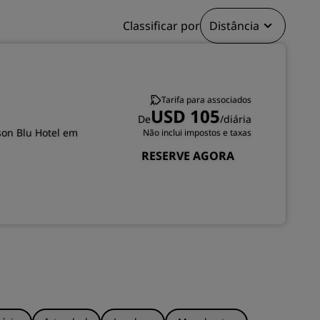
Classificar por
Distância
INSCREVER-SE
Tarifa para associados
USD 105
De
/diária
son Blu Hotel em
Não inclui impostos e taxas
RESERVE AGORA