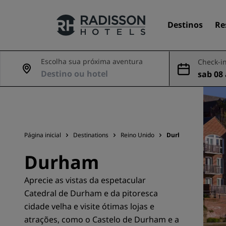
Destinos
Re
Escolha sua próxima aventura
Check-in
sab 08
Nossas marcas
ago
Marcas do Radisson Hotels
Página inicial
Destinations
Reino Unido
Durham
Durham
Aprecie as vistas da espetacular
Catedral de Durham e da pitoresca
cidade velha e visite ótimas lojas e
atrações, como o Castelo de Durham e a