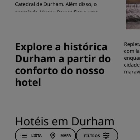
Catedral de Durham. Além disso, o
premiado Museu Bowes fica a uma
curta distância da cidade.
Marcas afiliadas na China
Explore a histórica
Replet
com la
Durham a partir do
enquan
cidade
conforto do nosso
maravi
hotel
Hotéis em Durham
LISTA
MAPA
FILTROS