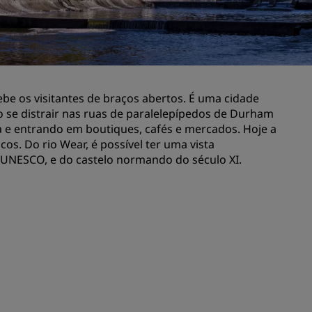
Rad Pets
Espaços para casamentos
Estadias sustentáveis
Estadias para equipes esportivas
be os visitantes de braços abertos. É uma cidade
Viajante a trabalho
 se distrair nas ruas de paralelepípedos de Durham
Hotéis no centro da cidade
 e entrando em boutiques, cafés e mercados. Hoje a
Acesse nosso blog
os. Do rio Wear, é possível ter uma vista
 UNESCO, e do castelo normando do século XI.
Radisson Rewards
Conheça o Radisson Rewards
Benefícios
Como usar pontos
Como ganhar pontos
Bookers and Planners