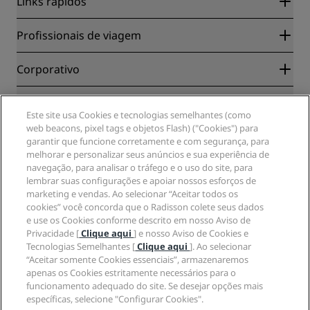
Links rápidos
Radisson Rewards
Profissionais de viagem
Garantia da melhor tarifa on-line
Blog
Parceiros
Corporativo
Destinos
Agentes de viagens
Novos e próximos hotéis
Radisson Hotel Group
Jurídico
APP Radisson Hotels
Mídia
Este site usa Cookies e tecnologias semelhantes (como
Hotéis Sports Approved
web beacons, pixel tags e objetos Flash) ("Cookies") para
Carreiras no RHG
Centro de Privacidade
Ajuda
Hotéis familiares
garantir que funcione corretamente e com segurança, para
Carreiras na PPHE
Aviso legal
Saúde e segurança
melhorar e personalizar seus anúncios e sua experiência de
Carreiras EHL
Termos e condições do Radisson Rewards
Alertas ao consumidor
navegação, para analisar o tráfego e o uso do site, para
The Club by RHG
Mídia social
Termos de utilização do site
lembrar suas configurações e apoiar nossos esforços de
Contato
Oportunidades de desenvolvimento
marketing e vendas. Ao selecionar “Aceitar todos os
Acessibilidade Digital
Perguntas frequentes (FAQ)
Marcas do Radisson Hotels
Empresa responsável
cookies” você concorda que o Radisson colete seus dados
Declaração de escravidão moderna
Mapa do site
e use os Cookies conforme descrito em nosso Aviso de
Compras
Privacidade [
Clique aqui
] e nosso Aviso de Cookies e
Tecnologias Semelhantes [
Clique aqui
]. Ao selecionar
“Aceitar somente Cookies essenciais”, armazenaremos
apenas os Cookies estritamente necessários para o
funcionamento adequado do site. Se desejar opções mais
específicas, selecione "Configurar Cookies".