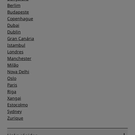
Berlim
Budapeste
Copenhague
Dubai
Dublin
Gran Canária
Istambul
Londres
Manchester
Milão
Nova Delhi
Oslo
Paris
Riga
Xangai
Estocolmo
Sydney
Zurique