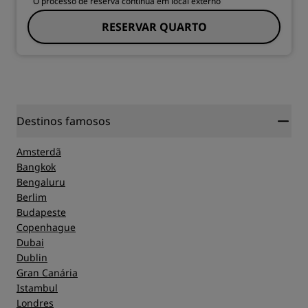
O processo de reserva continua em local externo
RESERVAR QUARTO
Destinos famosos
Amsterdã
Bangkok
Bengaluru
Berlim
Budapeste
Copenhague
Dubai
Dublin
Gran Canária
Istambul
Londres