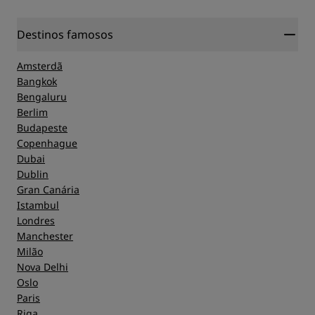
Destinos famosos
Amsterdã
Bangkok
Bengaluru
Berlim
Budapeste
Copenhague
Dubai
Dublin
Gran Canária
Istambul
Londres
Manchester
Milão
Nova Delhi
Oslo
Paris
Riga