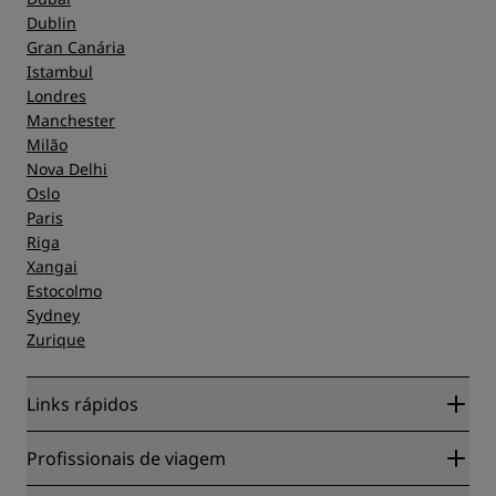
Dublin
Gran Canária
Istambul
Londres
Manchester
Milão
Nova Delhi
Oslo
Paris
Riga
Xangai
Estocolmo
Sydney
Zurique
Links rápidos
Radisson Rewards
Profissionais de viagem
Garantia da melhor tarifa on-line