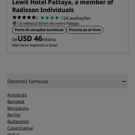
Lewit Hotel Pattaya, a member of
Radisson Individuals
|
24 avaliações
1.6 milhas/2.58 km do centro Pattaya
Perto de atrações turísticas
Piscina ao ar livre
USD 46
De
/diária
Não inclui impostos e taxas
Destinos famosos
Amsterdã
Bangkok
Bengaluru
Berlim
Budapeste
Copenhague
Dubai