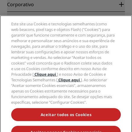
Blog
Parceiros
Corporativo
Destinos
Agentes de viagens
Novos e próximos hotéis
Radisson Hotel Group
Jurídico
APP Radisson Hotels
Mídia
Este site usa Cookies e tecnologias semelhantes (como
Hotéis Sports Approved
web beacons, pixel tags e objetos Flash) ("Cookies") para
Carreiras no RHG
Centro de Privacidade
Ajuda
Hotéis familiares
garantir que funcione corretamente e com segurança, para
Carreiras na PPHE
Aviso legal
Saúde e segurança
melhorar e personalizar seus anúncios e sua experiência de
Carreiras EHL
Termos e condições do Radisson Rewards
Alertas ao consumidor
navegação, para analisar o tráfego e o uso do site, para
The Club by RHG
Mídia social
Termos de utilização do site
lembrar suas configurações e apoiar nossos esforços de
Contato
Oportunidades de desenvolvimento
marketing e vendas. Ao selecionar “Aceitar todos os
Acessibilidade Digital
Perguntas frequentes (FAQ)
Marcas do Radisson Hotels
Empresa responsável
cookies” você concorda que o Radisson colete seus dados
Declaração de escravidão moderna
Mapa do site
e use os Cookies conforme descrito em nosso Aviso de
Compras
Privacidade [
Clique aqui
] e nosso Aviso de Cookies e
Tecnologias Semelhantes [
Clique aqui
]. Ao selecionar
“Aceitar somente Cookies essenciais”, armazenaremos
apenas os Cookies estritamente necessários para o
funcionamento adequado do site. Se desejar opções mais
específicas, selecione "Configurar Cookies".
NÃO PERCA AS NOSSAS MAIORES OFERTAS
Aceitar todos os Cookies