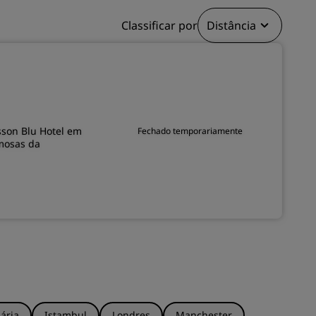
Classificar por
Distância
INSCREVER-SE
sson Blu Hotel em
Fechado temporariamente
rmosas da
ária
Istambul
Londres
Manchester