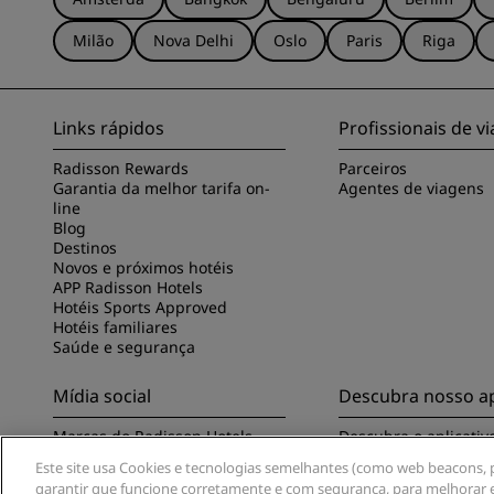
Milão
Nova Delhi
Oslo
Paris
Riga
Links rápidos
Profissionais de 
Radisson Rewards
Parceiros
Garantia da melhor tarifa on-
Agentes de viagens
line
Blog
Destinos
Novos e próximos hotéis
APP Radisson Hotels
Hotéis Sports Approved
Hotéis familiares
Saúde e segurança
Mídia social
Descubra nosso ap
Marcas do Radisson Hotels
Descubra o aplicativ
Hotels
Este site usa Cookies e tecnologias semelhantes (como web beacons, pi
garantir que funcione corretamente e com segurança, para melhorar e