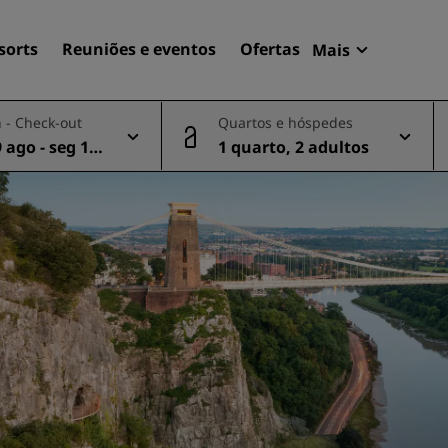
sorts
Reuniões e eventos
Ofertas
Mais
Radisson Re
 - Check-out
Quartos e hóspedes
Minhas reser
 ago - seg 10
1 quarto, 2 adultos
Encontre seu hotel
Destinos
Resorts
Apartamentos com serviço
Hotéis de aeroportos
Novos e futuros hotéis
Reuniões e eventos
Descubra o Radisson Meet
Reserve um espaço para