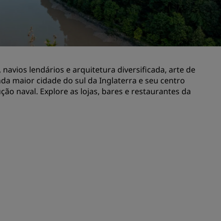
Rad Pets
Espaços para casamentos
Estadias sustentáveis
Estadias para equipes esportivas
 navios lendários e arquitetura diversificada, arte de
Viajante a trabalho
da maior cidade do sul da Inglaterra e seu centro
Hotéis no centro da cidade
ão naval. Explore as lojas, bares e restaurantes da
Acesse nosso blog
Radisson Rewards
Conheça o Radisson Rewards
Benefícios
Como usar pontos
Como ganhar pontos
Bookers and Planners