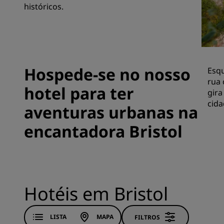
históricos.
Marcas afiliadas na China
Hospede-se no nosso
Esqu
rua 
hotel para ter
gira
cida
aventuras urbanas na
encantadora Bristol
Hotéis em Bristol
LISTA
MAPA
FILTROS