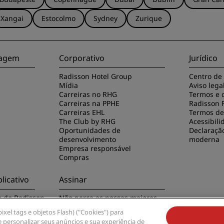
Xangai
Estocolmo
Sydney
Zurique
viagem
Corporativo
Jurídico
Radisson Hotel Group
Centro de
Mídia
Aviso lega
Carreiras no RHG
Termos e 
Carreiras na PPHE
Radisson 
Carreiras EHL
Termos de 
The Club by RHG
Acessibili
Oportunidades de
Declaraçã
desenvolvimento
moderna
Empresa responsável
Compras
licativo
Assinar
o do Radisson
Não perca as nossas maiores
ofertas
xel tags e objetos Flash) ("Cookies") para
 personalizar seus anúncios e sua experiência de