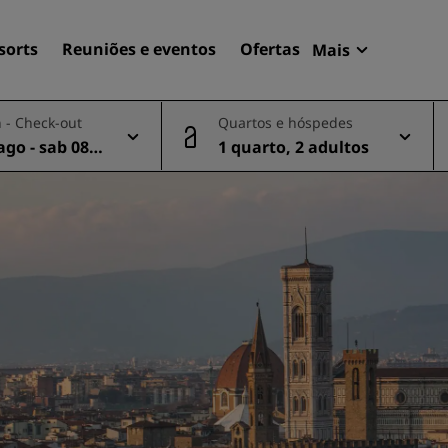
sorts
Reuniões e eventos
Ofertas
Mais
Radisson Re
 - Check-out
Quartos e hóspedes
Minhas reser
ago - sab 08 a
1 quarto, 2 adultos
Encontre seu hotel
Destinos
Resorts
Apartamentos com serviço
Hotéis de aeroportos
Novos e futuros hotéis
Reuniões e eventos
Descubra o Radisson Meet
Reserve um espaço para