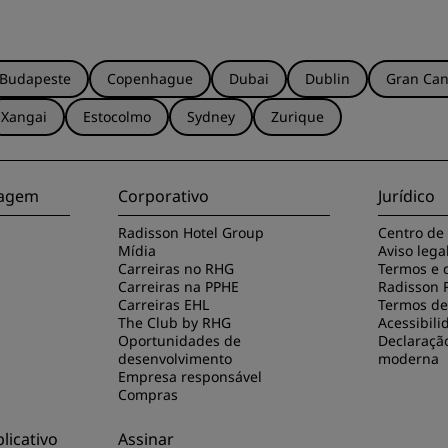
Budapeste
Copenhague
Dubai
Dublin
Gran Can
Xangai
Estocolmo
Sydney
Zurique
viagem
Corporativo
Jurídico
Radisson Hotel Group
Centro de
Mídia
Aviso lega
Carreiras no RHG
Termos e 
Carreiras na PPHE
Radisson 
Carreiras EHL
Termos de 
The Club by RHG
Acessibili
Oportunidades de
Declaraçã
desenvolvimento
moderna
Empresa responsável
Compras
licativo
Assinar