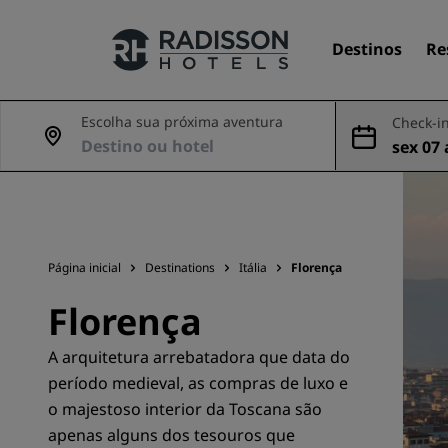
Destinos
Re
Escolha sua próxima aventura
Check-in
sex 07 
Nossas marcas
go
Marcas do Radisson Hotels
Página inicial
Destinations
Itália
Florença
Florença
A arquitetura arrebatadora que data do
período medieval, as compras de luxo e
o majestoso interior da Toscana são
apenas alguns dos tesouros que