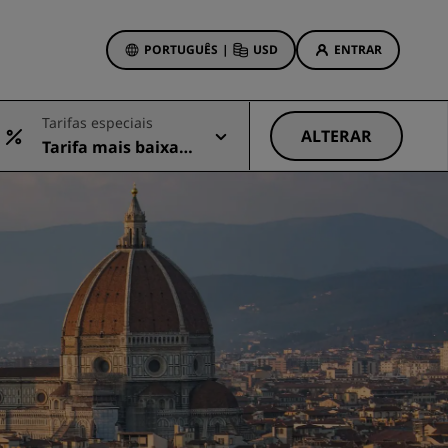
PORTUGUÊS
|
USD
ENTRAR
wards
Tarifas especiais
vas
ALTERAR
Tarifa mais baixa d
Ofertas de hotéis
isponível
Conheça nossas ofertas
Prêmios desde o primeiro
momento
s
Deals of the Day
Reserve com antecedência
Confira nossos pacotes
Ideias de viagens
ings
Hotéis familiares