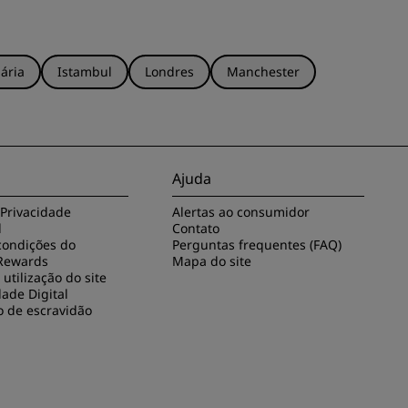
ária
Istambul
Londres
Manchester
Ajuda
 Privacidade
Alertas ao consumidor
l
Contato
condições do
Perguntas frequentes (FAQ)
Rewards
Mapa do site
utilização do site
dade Digital
o de escravidão