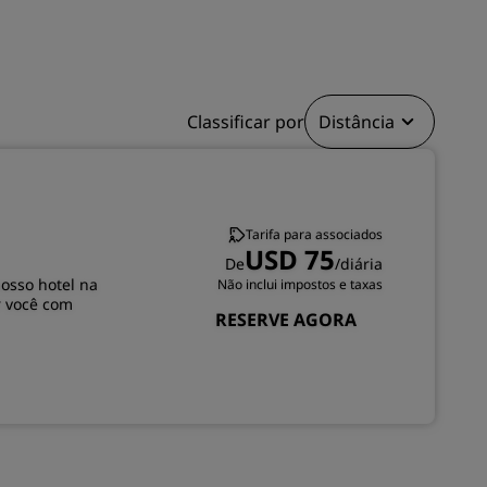
INSCREVER-SE
Classificar por
Distância
Tarifa para associados
USD 75
De
/diária
nosso hotel na
Não inclui impostos e taxas
r você com
RESERVE AGORA