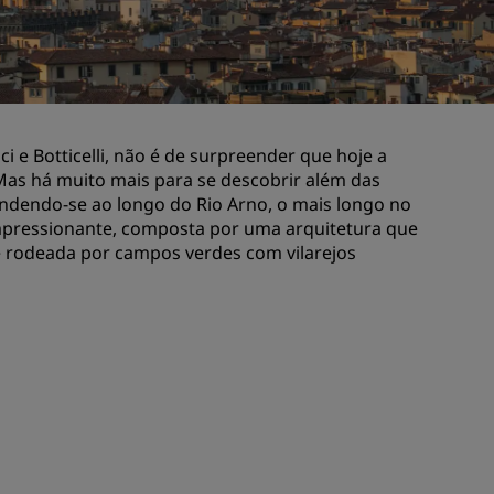
Rad Pets
Espaços para casamentos
Estadias sustentáveis
Estadias para equipes esportivas
ci e Botticelli, não é de surpreender que hoje a
Viajante a trabalho
Mas há muito mais para se descobrir além das
Hotéis no centro da cidade
ndendo-se ao longo do Rio Arno, o mais longo no
Acesse nosso blog
impressionante, composta por uma arquitetura que
é rodeada por campos verdes com vilarejos
Radisson Rewards
Conheça o Radisson Rewards
Benefícios
Como usar pontos
Como ganhar pontos
Bookers and Planners