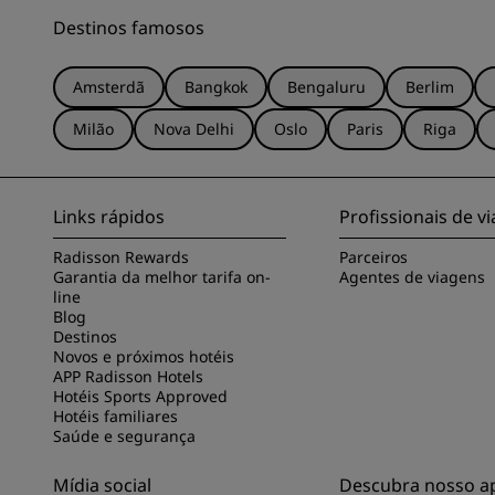
Destinos famosos
Amsterdã
Bangkok
Bengaluru
Berlim
Milão
Nova Delhi
Oslo
Paris
Riga
Links rápidos
Profissionais de 
Radisson Rewards
Parceiros
Garantia da melhor tarifa on-
Agentes de viagens
line
Blog
Destinos
Novos e próximos hotéis
APP Radisson Hotels
Hotéis Sports Approved
Hotéis familiares
Saúde e segurança
Mídia social
Descubra nosso ap