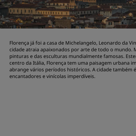
reuniões
Solicitar cotação
Destinos para eventos
Soluções setoriais
Florença já foi a casa de Michelangelo, Leonardo da Vin
cidade atraia apaixonados por arte de todo o mundo. 
Pesquisar voos
pinturas e das esculturas mundialmente famosas. Este
centro da Itália, Florença tem uma paisagem urbana 
Pesquisar voos
abrange vários períodos históricos. A cidade também 
encantadores e vinícolas imperdíveis.
Restaurante
Procurar restaurante
Serviços digitais
App Radisson Hotels