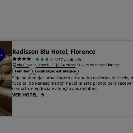
Radisson Blu Hotel, Florence
|
37 avaliações
Via Giovanni Agnelli, 33
|
2.24 milhas/3.6 km do centro Florença
Familiar
Localização estratégica
Seja ao planejar uma viagem a trabalho ou férias incríveis, 
“Capital do Renascimento” na Itália está pronto para recebe
conforto, elegância e atenção aos detalhes.
VER HOTEL