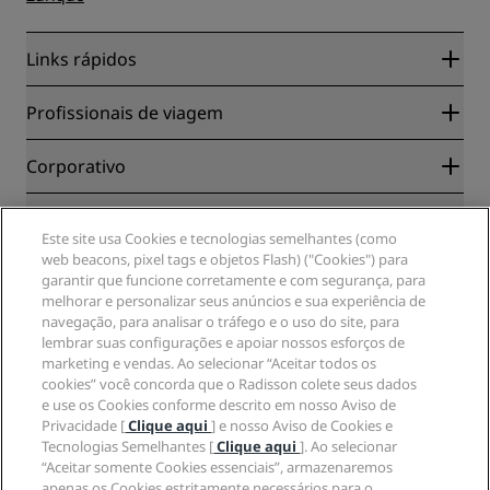
Links rápidos
Radisson Rewards
Profissionais de viagem
Garantia da melhor tarifa on-line
Blog
Parceiros
Corporativo
Destinos
Agentes de viagens
Novos e próximos hotéis
Radisson Hotel Group
Jurídico
APP Radisson Hotels
Este site usa Cookies e tecnologias semelhantes (como
Mídia
Hotéis Sports Approved
web beacons, pixel tags e objetos Flash) ("Cookies") para
Carreiras no RHG
Centro de Privacidade
Ajuda
Hotéis familiares
garantir que funcione corretamente e com segurança, para
Carreiras na PPHE
Aviso legal
Saúde e segurança
melhorar e personalizar seus anúncios e sua experiência de
Carreiras EHL
Termos e condições do Radisson Rewards
navegação, para analisar o tráfego e o uso do site, para
Alertas ao consumidor
The Club by RHG
Mídia social
Termos de utilização do site
lembrar suas configurações e apoiar nossos esforços de
Contato
Oportunidades de desenvolvimento
marketing e vendas. Ao selecionar “Aceitar todos os
Acessibilidade Digital
Perguntas frequentes (FAQ)
Marcas do Radisson Hotels
Empresa responsável
cookies” você concorda que o Radisson colete seus dados
Declaração de escravidão moderna
Mapa do site
e use os Cookies conforme descrito em nosso Aviso de
Compras
Privacidade [
Clique aqui
] e nosso Aviso de Cookies e
Tecnologias Semelhantes [
Clique aqui
]. Ao selecionar
“Aceitar somente Cookies essenciais”, armazenaremos
apenas os Cookies estritamente necessários para o