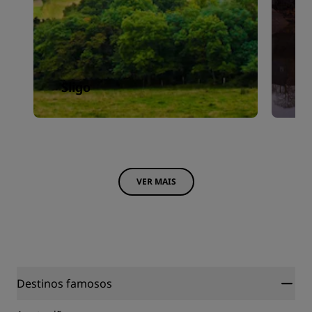
Sligo
S
VER MAIS
Destinos famosos