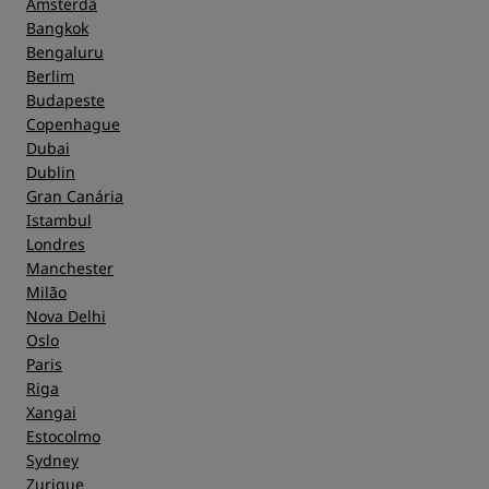
Amsterdã
Bangkok
Bengaluru
Berlim
Budapeste
Copenhague
Dubai
Dublin
Gran Canária
Istambul
Londres
Manchester
Milão
Nova Delhi
Oslo
Paris
Riga
Xangai
Estocolmo
Sydney
Zurique