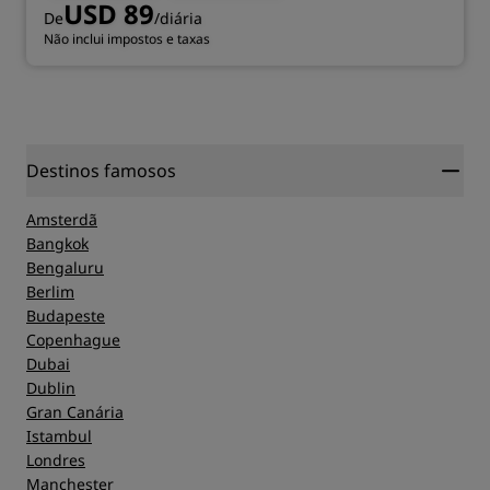
USD 89
De
/diária
Não inclui impostos e taxas
Destinos famosos
Amsterdã
Bangkok
Bengaluru
Berlim
Budapeste
Copenhague
Dubai
Dublin
Gran Canária
Istambul
Londres
Manchester