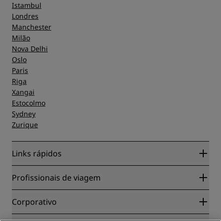
Istambul
Londres
Manchester
Milão
Nova Delhi
Oslo
Paris
Riga
Xangai
Estocolmo
Sydney
Zurique
Links rápidos
Radisson Rewards
Profissionais de viagem
Garantia da melhor tarifa on-line
Blog
Parceiros
Corporativo
Destinos
Agentes de viagens
Novos e próximos hotéis