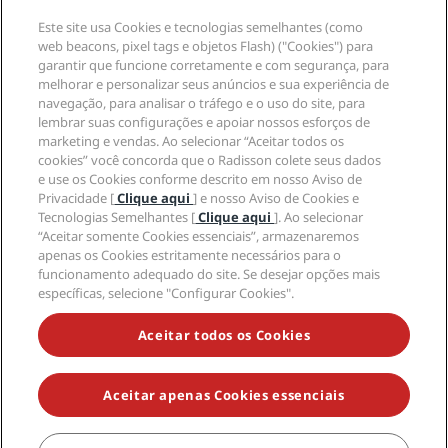
Radisson Hotel Group
Jurídico
APP Radisson Hotels
Mídia
Este site usa Cookies e tecnologias semelhantes (como
Hotéis Sports Approved
web beacons, pixel tags e objetos Flash) ("Cookies") para
Carreiras no RHG
Centro de Privacidade
Ajuda
Hotéis familiares
garantir que funcione corretamente e com segurança, para
Carreiras na PPHE
Aviso legal
Saúde e segurança
melhorar e personalizar seus anúncios e sua experiência de
Carreiras EHL
Termos e condições do Radisson Rewards
Alertas ao consumidor
navegação, para analisar o tráfego e o uso do site, para
The Club by RHG
Mídia social
Termos de utilização do site
lembrar suas configurações e apoiar nossos esforços de
Contato
Oportunidades de desenvolvimento
marketing e vendas. Ao selecionar “Aceitar todos os
Acessibilidade Digital
Perguntas frequentes (FAQ)
Marcas do Radisson Hotels
Empresa responsável
cookies” você concorda que o Radisson colete seus dados
Declaração de escravidão moderna
Mapa do site
e use os Cookies conforme descrito em nosso Aviso de
Compras
Privacidade [
Clique aqui
] e nosso Aviso de Cookies e
Tecnologias Semelhantes [
Clique aqui
]. Ao selecionar
“Aceitar somente Cookies essenciais”, armazenaremos
apenas os Cookies estritamente necessários para o
funcionamento adequado do site. Se desejar opções mais
específicas, selecione "Configurar Cookies".
NÃO PERCA AS NOSSAS MAIORES OFERTAS
Aceitar todos os Cookies
Aceitar apenas Cookies essenciais
© 2026 Radisson Hotel Group.
Todos os direitos reservados. RHG
Radisson Hotel Group, Radisson, Radisson RED, Radisson Blu, Radisson
Collection, Radisson Individuals, Park Plaza, Park Inn, Country Inn &
Suites, Prize by Radisson, Radisson Rewards e Radisson Meetings são