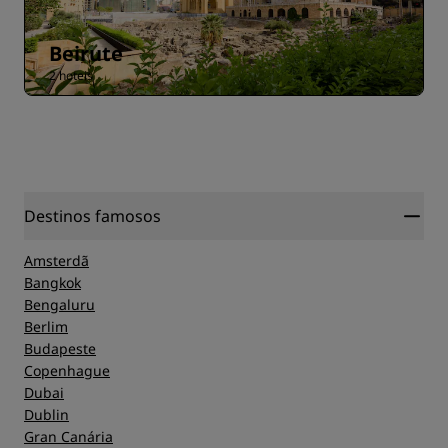
Beirute
2 hoteis
Destinos famosos
Amsterdã
Bangkok
Bengaluru
Berlim
Budapeste
Copenhague
Dubai
Dublin
Gran Canária