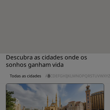
Descubra as cidades onde os
sonhos ganham vida
Todas as cidades
A
B
C
D
E
F
G
H
I
J
K
L
M
N
O
P
Q
R
S
T
U
V
W
X
Y