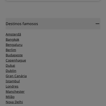
Destinos famosos
Amsterdã
Bangkok
Bengaluru
Berlim
Budapeste
Copenhague
Dubai
Dublin
Gran Canária
Istambul
Londres
Manchester
Milão
Nova Delhi