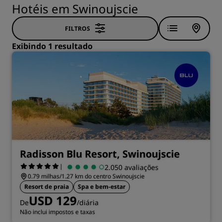
Hotéis em Swinoujscie
FILTROS
Exibindo 1 resultado
Radisson Blu Resort, Swinoujscie
|
2.050 avaliações
0.79 milhas/1.27 km do centro Swinoujscie
Resort de praia
Spa e bem-estar
USD 129
De
/diária
Não inclui impostos e taxas