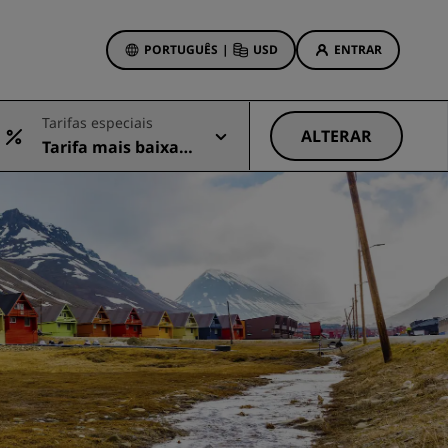
PORTUGUÊS
|
USD
ENTRAR
wards
Tarifas especiais
vas
ALTERAR
Tarifa mais baixa d
Ofertas de hotéis
isponível
Conheça nossas ofertas
Prêmios desde o primeiro
momento
s
Deals of the Day
Reserve com antecedência
Confira nossos pacotes
Ideias de viagens
ings
Hotéis familiares