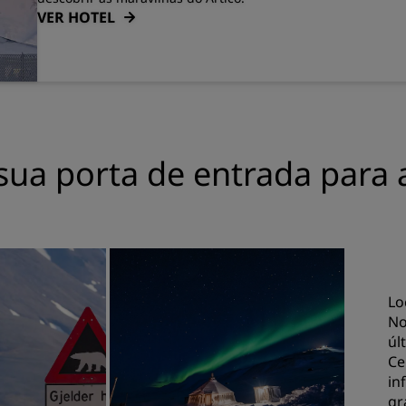
VER HOTEL
sua porta de entrada para
Lo
No
úl
Ce
in
gr