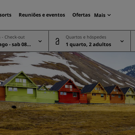
sorts
Reuniões e eventos
Ofertas
Mais
Radisson Re
 - Check-out
Quartos e hóspedes
Minhas reser
ago - sab 08 a
1 quarto, 2 adultos
Encontre seu hotel
Destinos
Resorts
Apartamentos com serviço
Hotéis de aeroportos
Novos e futuros hotéis
Reuniões e eventos
Descubra o Radisson Meet
Reserve um espaço para