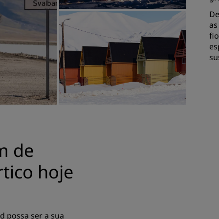
De
as
fi
es
su
m de
tico hoje
d possa ser a sua