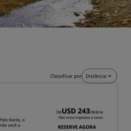
Rad Pets
Espaços para casamentos
Estadias sustentáveis
Estadias para equipes esportivas
Viajante a trabalho
Hotéis no centro da cidade
Acesse nosso blog
Radisson Rewards
Classificar por
Distância
Conheça o Radisson Rewards
Benefícios
Como usar pontos
USD 243
De
/diária
Como ganhar pontos
Não inclui impostos e taxas
Polo Norte, o
Bookers and Planners
ida você a
RESERVE AGORA