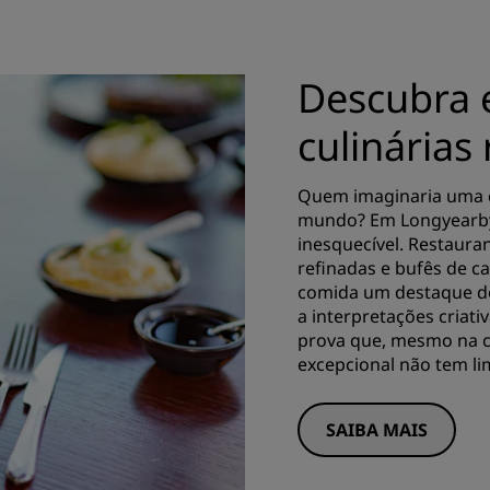
Descubra 
culinárias 
Quem imaginaria uma c
mundo? Em Longyearby
inesquecível. Restaur
refinadas e bufês de 
comida um destaque de
a interpretações criati
prova que, mesmo na c
excepcional não tem lim
SAIBA MAIS