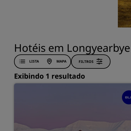
Marcas afiliadas na China
Hotéis em Longyearbye
LISTA
MAPA
FILTROS
Exibindo 1 resultado