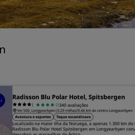
reuniões
Solicitar cotação
Destinos para eventos
Soluções setoriais
n
Pesquisar voos
Pesquisar voos
Restaurante
Procurar restaurante
Radisson Blu Polar Hotel, Spitsbergen
|
340 avaliações
Serviços digitais
Vei 500, Longyearbyen
|
0.29 milhas/0.46 km do centro Longyearbyen
Aventura e esportes
Toque escandinavo
App Radisson Hotels
Localizado na maior ilha da Noruega, a apenas 1.300 km do 
Radisson Blu Polar Hotel Spitsbergen em Longyearbyen conv
descobrir as maravilhas do Ártico.