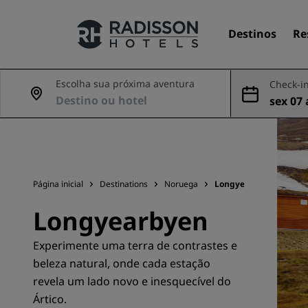
Destinos
Re
Escolha sua próxima aventura
Check-in
sex 07 
Nossas marcas
go
Marcas do Radisson Hotels
Página inicial
Destinations
Noruega
Longyearbyen
Longyearbyen
Experimente uma terra de contrastes e
beleza natural, onde cada estação
revela um lado novo e inesquecível do
Ártico.