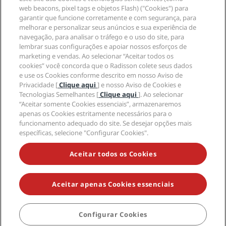
Hotéis Sports Approved
web beacons, pixel tags e objetos Flash) ("Cookies") para
Carreiras no RHG
Centro de Privacidade
Ajuda
Hotéis familiares
garantir que funcione corretamente e com segurança, para
Carreiras na PPHE
Aviso legal
Saúde e segurança
melhorar e personalizar seus anúncios e sua experiência de
Carreiras EHL
Termos e condições do Radisson Rewards
Alertas ao consumidor
navegação, para analisar o tráfego e o uso do site, para
The Club by RHG
Mídia social
Termos de utilização do site
lembrar suas configurações e apoiar nossos esforços de
Contato
Oportunidades de desenvolvimento
marketing e vendas. Ao selecionar “Aceitar todos os
Acessibilidade Digital
Perguntas frequentes (FAQ)
Marcas do Radisson Hotels
Empresa responsável
cookies” você concorda que o Radisson colete seus dados
Declaração de escravidão moderna
Mapa do site
e use os Cookies conforme descrito em nosso Aviso de
Compras
Privacidade [
Clique aqui
] e nosso Aviso de Cookies e
Tecnologias Semelhantes [
Clique aqui
]. Ao selecionar
“Aceitar somente Cookies essenciais”, armazenaremos
apenas os Cookies estritamente necessários para o
funcionamento adequado do site. Se desejar opções mais
específicas, selecione "Configurar Cookies".
NÃO PERCA AS NOSSAS MAIORES OFERTAS
Aceitar todos os Cookies
Aceitar apenas Cookies essenciais
© 2026 Radisson Hotel Group.
Todos os direitos reservados. RHG
Radisson Hotel Group, Radisson, Radisson RED, Radisson Blu, Radisson
Collection, Radisson Individuals, Park Plaza, Park Inn, Country Inn &
Suites, Prize by Radisson, Radisson Rewards e Radisson Meetings são
Configurar Cookies
marcas registradas do Radisson Hotel Group.