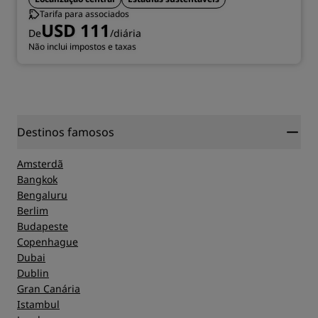
Tarifa para associados
USD 111
De
/diária
Não inclui impostos e taxas
Destinos famosos
Amsterdã
Bangkok
Bengaluru
Berlim
Budapeste
Copenhague
Dubai
Dublin
Gran Canária
Istambul