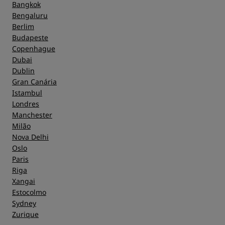
Bangkok
Bengaluru
Berlim
Budapeste
Copenhague
Dubai
Dublin
Gran Canária
Istambul
Londres
Manchester
Milão
Nova Delhi
Oslo
Paris
Riga
Xangai
Estocolmo
Sydney
Zurique