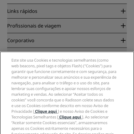
Links rápidos
Radisson Rewards
Profissionais de viagem
Garantia da melhor tarifa on-line
Blog
Parceiros
Corporativo
Destinos
Agentes de viagens
Novos e próximos hotéis
Radisson Hotel Group
Jurídico
APP Radisson Hotels
Mídia
Este site usa Cookies e tecnologias semelhantes (como
Hotéis Sports Approved
web beacons, pixel tags e objetos Flash) ("Cookies") para
Carreiras no RHG
Centro de Privacidade
Ajuda
Hotéis familiares
garantir que funcione corretamente e com segurança, para
Carreiras na PPHE
Aviso legal
Saúde e segurança
melhorar e personalizar seus anúncios e sua experiência de
Carreiras EHL
Termos e condições do Radisson Rewards
Alertas ao consumidor
navegação, para analisar o tráfego e o uso do site, para
The Club by RHG
Mídia social
Termos de utilização do site
lembrar suas configurações e apoiar nossos esforços de
Contato
Oportunidades de desenvolvimento
marketing e vendas. Ao selecionar “Aceitar todos os
Acessibilidade Digital
Perguntas frequentes (FAQ)
Marcas do Radisson Hotels
Empresa responsável
cookies” você concorda que o Radisson colete seus dados
Declaração de escravidão moderna
Mapa do site
e use os Cookies conforme descrito em nosso Aviso de
Compras
Privacidade [
Clique aqui
] e nosso Aviso de Cookies e
Tecnologias Semelhantes [
Clique aqui
]. Ao selecionar
“Aceitar somente Cookies essenciais”, armazenaremos
apenas os Cookies estritamente necessários para o