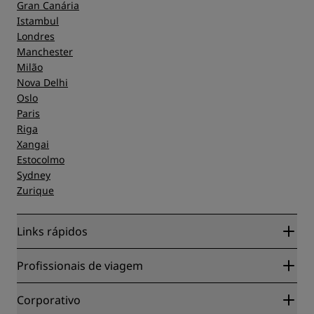
Gran Canária
Istambul
Londres
Manchester
Milão
Nova Delhi
Oslo
Paris
Riga
Xangai
Estocolmo
Sydney
Zurique
Links rápidos
Radisson Rewards
Profissionais de viagem
Garantia da melhor tarifa on-line
Blog
Parceiros
Corporativo
Destinos
Agentes de viagens