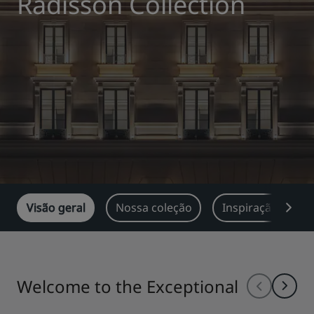
Radisson Collection
Park Plaza
Park Inn by Radisson
Hotéis no centro da cidade
Acesse nosso blog
Prize by Radisson
Country Inn & Suites
Marcas afiliadas na China
J.
Jin Jiang
Visão geral
Nossa coleção
Inspiração de vi
Kunlun
Golden Tulip
Welcome to the Exceptional