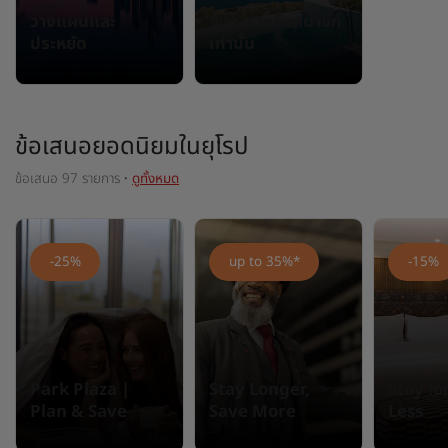
วางแผนและ
อัตราสำหรับสมาชิก
ประหยัด
เท่านั้น
ข้อเสนอยอดนิยมในยุโรป
ข้อเสนอ 97 รายการ
·
ดูทั้งหมด
-25%
up to 35%*
-15%
Park Plaza |
Stay Longer,
Stay l
Plan & Save
Save More
Less