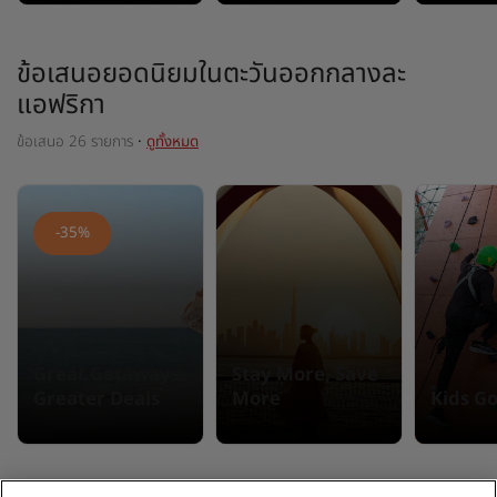
ข้อเสนอยอดนิยมในตะวันออกกลางละ
แอฟริกา
ข้อเสนอ 26 รายการ
·
ดูทั้งหมด
-35%
Great Getaways.
Stay More, Save
Greater Deals
More
Kids Go