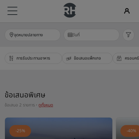
แบรนด์ของเรา
ค้นหาโรงแรมของคุณ
Radisson Meetings
ค้นหาเที่ยวบิน
การรับประทานอาหาร
บริการดิจิทัล
ข้อเสนอของโรงแรม
ไอเดียการเดินทาง
Radisson Rewards
จุดหมายปลายทาง
วันที่
แบรนด์ Radisson Hotels
จุดหมายปลายทาง
พบกับ Radisson Meetings
ค้นหาเที่ยวบิน
ค้นหาร้านอาหาร
แอป Radisson Hotels
พบกับข้อเสนอของเรา
โรงแรมที่เหมาะสำหรับครอบครัว
พบกับ Radisson Rewards
Radisson Collection
Radisson Blu
การรับประทานอาหาร
ข้อเสนอแพ็กเกจ
ครอบครั
รีสอร์ท
จองพื้นที่ประชุม
จองครั้งแรกใช่ไหม
Rad Pets
สิทธิพิเศษของสมาชิก
เซอร์วิสอพาร์ตเมนต์
ขอใบเสนอราคา
ข้อเสนอของวันนี้
สถานที่จัดงานแต่งงาน
วิธีใช้คะแนน
Radisson
Radisson RED
ข้อเสนอพิเศษ
โรงแรมของสนามบิน
จุดหมายปลายทางของกิจกรรม
จองล่วงหน้า
การเข้าพักอย่างยั่งยืน
วิธีรับคะแนน
ข้อเสนอ 2 รายการ
·
ดูทั้งหมด
Radisson Individuals
art'otel
โรงแรมใหม่และที่กำลังจะเปิด
โซลูชั่นอุตสาหกรรม
ดูแพ็กเกจของเรา
การเข้าพักแบบทีมกีฬา
Bookers & Planners
-25%
-40%
นักเดินทางเพื่อธุรกิจ