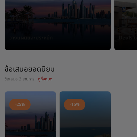
Park Plaza
Park Inn by Radisson
โรงแรมใจกลางเมือง
เยี่ยมชมบล็อกของเรา
วางแผนและประหยัด
Deals o
Prize by Radisson
Country Inn & Suites
แบรนด์พันธมิตรในประเทศจีน
ข้อเสนอยอดนิยม
J.
Jin Jiang
ข้อเสนอ 2 รายการ
·
ดูทั้งหมด
Kunlun
Golden Tulip
-25%
-15%