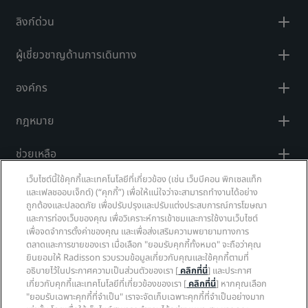
ลิงก์ด่วน
ผู้เชี่ยวชาญด้านการเดินทาง
องค์กร
กฎหมาย
ช่วยเหลือ
เว็บไซต์นี้ใช้คุกกี้และเทคโนโลยีที่เกี่ยวข้อง (เช่น เว็บบีคอน พิกเซลแท็ก
โซเชียลมีเดีย
และเฟลชออบเจ็กต์) (“คุกกี้”) เพื่อให้แน่ใจว่าจะสามารถทำงานได้อย่าง
ถูกต้องและปลอดภัย เพื่อปรับปรุงและปรับแต่งประสบการณ์การโฆษณา
และการท่องเว็บของคุณ เพื่อวิเคราะห์การเข้าชมและการใช้งานเว็บไซต์
แบรนด์ Radisson Hotels
เพื่อจดจำการตั้งค่าของคุณ และเพื่อส่งเสริมความพยายามทางการ
ตลาดและการขายของเรา เมื่อเลือก "ยอมรับคุกกี้ทั้งหมด" จะถือว่าคุณ
tiktok
instagram
youtube
facebook
whatsapp
pinterest
threads
twitter
linkedin
ยินยอมให้ Radisson รวบรวมข้อมูลเกี่ยวกับคุณและใช้คุกกี้ตามที่
อธิบายไว้ในประกาศความเป็นส่วนตัวของเรา [
คลิกที่นี่
] และประกาศ
เกี่ยวกับคุกกี้และเทคโนโลยีที่เกี่ยวข้องของเรา [
คลิกที่นี่
] หากคุณเลือก
"ยอมรับเฉพาะคุกกี้ที่จำเป็น" เราจะจัดเก็บเฉพาะคุกกี้ที่จำเป็นอย่างมาก