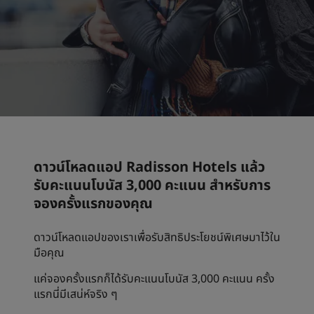
Park Plaza
Park Inn by Radisson
โรงแรมใจกลางเมือง
เยี่ยมชมบล็อกของเรา
Prize by Radisson
Country Inn & Suites
แบรนด์พันธมิตรในประเทศจีน
ดาวน์โหลดแอป Radisson Hotels แล้ว
J.
Jin Jiang
รับคะแนนโบนัส 3,000 คะแนน สำหรับการ
จองครั้งแรกของคุณ
Kunlun
ดาวน์โหลดแอปของเราเพื่อรับสิทธิประโยชน์พิเศษมาไว้ใน
Golden Tulip
มือคุณ
แค่จองครั้งแรกก็ได้รับคะแนนโบนัส 3,000 คะแนน ครั้ง
แรกนี่มีเสน่ห์จริง ๆ