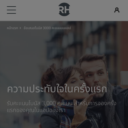
หน้าแรก
ข้อเสนอโบนัส 3000 คะแนนบนแอป
แบรนด์ของเรา
ค้นหาโรงแรมของคุณ
Radisson Meetings
ค้นหาเที่ยวบิน
การรับประทานอาหาร
บริการดิจิทัล
ข้อเสนอของโรงแรม
ไอเดียการเดินทาง
Radisson Rewards
แบรนด์ Radisson Hotels
จุดหมายปลายทาง
พบกับ Radisson Meetings
ค้นหาเที่ยวบิน
ค้นหาร้านอาหาร
แอป Radisson Hotels
พบกับข้อเสนอของเรา
โรงแรมที่เหมาะสำหรับครอบครัว
พบกับ Radisson Rewards
Radisson Collection
Radisson Blu
รีสอร์ท
จองพื้นที่ประชุม
จองครั้งแรกใช่ไหม
Rad Pets
สิทธิพิเศษของสมาชิก
เซอร์วิสอพาร์ตเมนต์
ขอใบเสนอราคา
ข้อเสนอของวันนี้
สถานที่จัดงานแต่งงาน
วิธีใช้คะแนน
Radisson
Radisson RED
ความประทับใจในครั้งแรก
โรงแรมของสนามบิน
จุดหมายปลายทางของกิจกรรม
จองล่วงหน้า
การเข้าพักอย่างยั่งยืน
วิธีรับคะแนน
รับคะแนนโบนัส 3,000 คะแนน สำหรับการจองครั้ง
Radisson Individuals
art'otel
แรกของคุณในแอปของเรา
โรงแรมใหม่และที่กำลังจะเปิด
โซลูชั่นอุตสาหกรรม
ดูแพ็กเกจของเรา
การเข้าพักแบบทีมกีฬา
Bookers & Planners
นักเดินทางเพื่อธุรกิจ