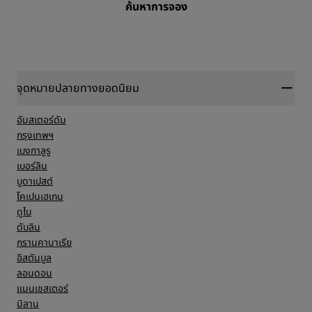
ค้นหาการจอง
จุดหมายปลายทางยอดนิยม
อัมสเตอร์ดัม
กรุงเทพฯ
เบงกาลูรู
เบอร์ลิน
บูดาเปสต์
โคเปนเฮเกน
ดูไบ
ดับลิน
กรานคานาเรีย
อิสตันบูล
ลอนดอน
แมนเชสเตอร์
มิลาน