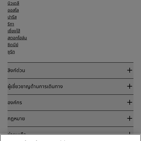
นิวเดลี
ออสโล
ปารีส
ริกา
เซี่ยงไฮ้
สตอกโฮล์ม
ซิดนีย์
ซูริก
ลิงก์ด่วน
Radisson Rewards
ผู้เชี่ยวชาญด้านการเดินทาง
การรับประกันเรทราคาออนไลน์ที่ดีที่สุด
บล็อก
พันธมิตร
องค์กร
จุดหมายปลายทาง
ตัวแทนบริษัทท่องเที่ยว
โรงแรมใหม่และที่กำลังจะเปิด
Radisson Hotel Group
กฎหมาย
แอป Radisson Hotels
มีเดีย
โรงแรมที่ได้รับอนุมัติให้จัดกิจกรรมกีฬา
ตำแหน่งงานที่ RHG
ศูนย์ความเป็นส่วนตัว
โรงแรมที่เหมาะสำหรับครอบครัว
ช่วยเหลือ
ตำแหน่งงานที่ PPHE
ประกาศทางกฎหมาย
สุขภาพและความปลอดภัย