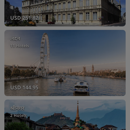
से
USD 251.82
लंदन
11 Hotels
से
USD 144.95
श्रीनगर
2 Hotels