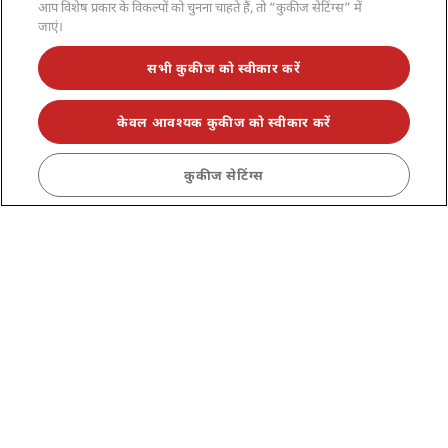
आप विशेष प्रकार के विकल्पों को चुनना चाहते हैं, तो “कुकीज सेटिंग्स” में
जाएं।
यात्रा पेशेवर
सभी कुकीज को स्वीकार करें
कॉर्पोरेट
केवल आवश्यक कुकीज को स्वीकार करें
विधिक
कुकीज सेटिंग्स
मदद
सोशल मीडिया
Radisson Hotels ब्रांड्स
tiktok
instagram
youtube
facebook
whatsapp
pinterest
threads
twitter
linkedin
हमारे सबसे लोकप्रिय सौदों से कभी न चूकें