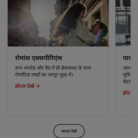
रोमांस एक्सपीरिएंस
पार्क,
रूम अपग्रेड और बेड में ही ब्रेकफास्ट के साथ
आपकी आव
रोमांटिक लम्हों का भरपूर सुख लें।
सुविधाओ
बेहतर ब
होटल देखें
होटल दे
ज़्यादा देखें