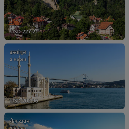
से
USD 227.21
इस्तांबूल
2 Hotels
से
USD 202.96
केप टाउन
2 Hotels