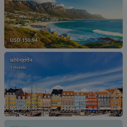
से
USD 150.94
कोपेनहागेन
1 Hotels
से
USD 546.49