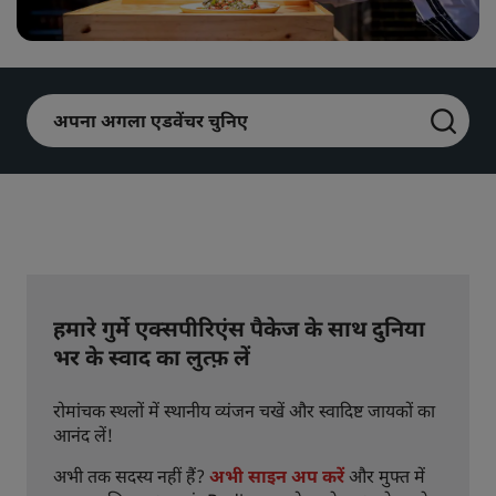
Park Plaza
Park Inn by Radisson
सिटी सेंटर होटल
अपना अगला एडवेंचर चुनिए
हमारा ब्लॉग देखें
Prize by Radisson
Country Inn & Suites
चीन में संबद्ध ब्रांड
J.
Jin Jiang
हमारे गुर्मे एक्सपीरिएंस पैकेज के साथ दुनिया
भर के स्वाद का लुत्फ़ लें
Kunlun
Golden Tulip
रोमांचक स्थलों में स्थानीय व्यंजन चखें और स्वादिष्ट जायकों का
आनंद लें!
अभी तक सदस्य नहीं हैं?
अभी साइन अप करें
और मुफ्त में