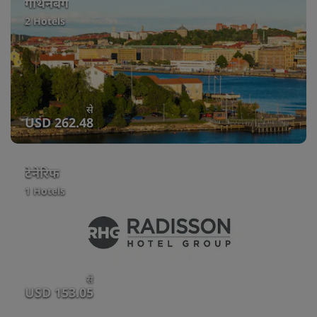
गोथेनबर्ग
2 Hotels
से
USD 262.48
टेनेरिफ
1 Hotels
से
USD 153.05