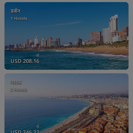
डर्बन
1 Hotels
से
USD 208.16
नाइस
2 Hotels
से
USD 346.32