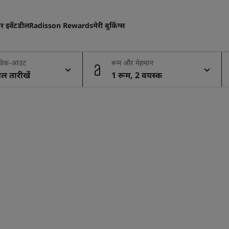
 इवेंट
डील
Radisson Rewards
मेरी बुकिंग्स
 चेक-आउट
रूम और मेहमान
बल तारीखें
1 रूम, 2 वयस्क