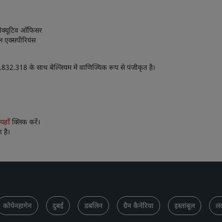
्जीक्यूटिव ऑफिसर
िटल एक्सपीरियंस
.318 के साथ बेल्जियम में वाणिज्यिक रूप से पंजीकृत है।
यहाँ
क्लिक करें।
 है।
कोपेनहागेन
दुबई
डबलिन
ग्रैन कैनेरिया
इस्तांबूल
लं