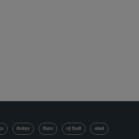
दन
मैनचेस्टर
मिलान
नई दिल्ली
ओस्लो