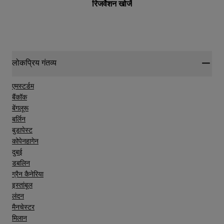
रिजर्वेशन खोजें
लोकप्रिय गंतव्य
एमस्टर्डम
बैंकॉक
बेंगलूरू
बर्लिन
बुडापेस्ट
कोपेनहागेन
दुबई
डबलिन
ग्रैन कैनेरिया
इस्तांबूल
लंदन
मैनचेस्टर
मिलान