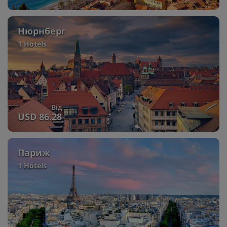
Нюрнберг
1 Hotels
Від
USD 86.28
Париж
1 Hotels