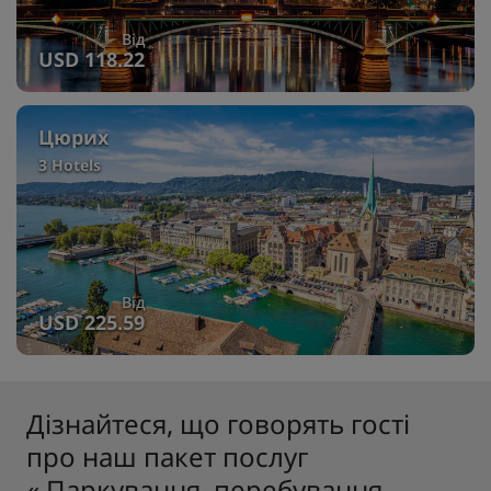
Від
USD 118.22
Цюрих
3 Hotels
Від
USD 225.59
Дізнайтеся, що говорять гості
про наш пакет послуг
« Паркування, перебування,