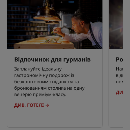
Відпочинок для гурманів
Ром
Заплануйте ідеальну
Насол
гастрономічну подорож із
відпо
безкоштовним сніданком та
номері
бронюванням столика на одну
ДИВ. 
вечерю преміум-класу.
ДИВ. ГОТЕЛІ