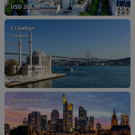
Від
USD 208.50
Стамбул
3 Hotels
Від
USD 78.83
Франкфурт
1 Hotels