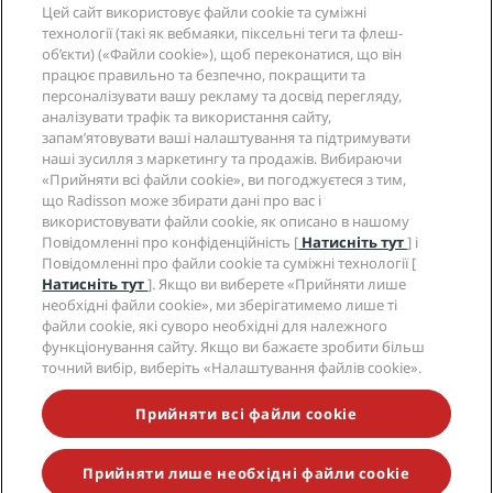
Цей сайт використовує файли cookie та суміжні
Довідка
технології (такі як вебмаяки, піксельні теги та флеш-
об’єкти) («Файли cookie»), щоб переконатися, що він
працює правильно та безпечно, покращити та
Соціальні мережі
персоналізувати вашу рекламу та досвід перегляду,
аналізувати трафік та використання сайту,
запам’ятовувати ваші налаштування та підтримувати
Бренди готелів Radisson
наші зусилля з маркетингу та продажів. Вибираючи
«Прийняти всі файли cookie», ви погоджуєтеся з тим,
tiktok
instagram
youtube
facebook
whatsapp
pinterest
threads
twitter
linkedin
що Radisson може збирати дані про вас і
використовувати файли cookie, як описано в нашому
Повідомленні про конфіденційність [
Натисніть тут
] і
Повідомленні про файли cookie та суміжні технології [
Натисніть тут
]. Якщо ви виберете «Прийняти лише
НЕ ПРОПУСТІТЬ ЖОДНОЇ З НАШИХ
необхідні файли cookie», ми зберігатимемо лише ті
НАЙПОПУЛЯРНІШИХ ВИГІДНИХ ПРОПОЗИЦІЙ
файли cookie, які суворо необхідні для належного
функціонування сайту. Якщо ви бажаєте зробити більш
точний вибір, виберіть «Налаштування файлів cookie».
© 2026 Radisson Hotel Group.
Усі права захищено.
Прийняти всі файли cookie
RHG Radisson Hotel Group, Radisson, Radisson RED,
Radisson Blu, Radisson Collection, Radisson
Individuals, Park Plaza, Park Inn, Country Inn & Suites,
Prize by Radisson, Radisson Rewards і Radisson
Прийняти лише необхідні файли cookie
Meetings є торговими марками компанії Radisson