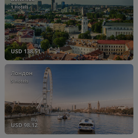
1 Hotels
Від
USD 138.51
Лондон
5 Hotels
Від
USD 98.12