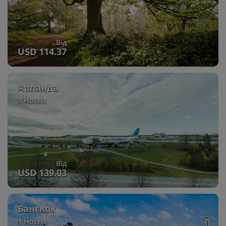
Від
USD 114.37
Арланда
1 Hotels
Від
USD 139.03
Бангкок
1 Hotels