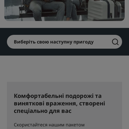
Park Plaza
Park Inn by Radisson
Готелі у центрі міста
Перегляньте наш блог
Prize by Radisson
Country Inn & Suites
Виберіть свою наступну пригоду
Афілійовані бренди в Китаї
J.
Jin Jiang
Комфортабельні подорожі та
Kunlun
Golden Tulip
виняткові враження, створені
спеціально для вас
Скористайтеся нашим пакетом