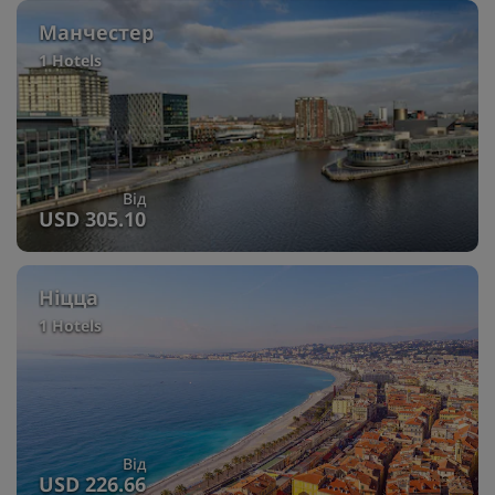
Манчестер
1 Hotels
Від
USD 305.10
Ніцца
1 Hotels
Від
USD 226.66