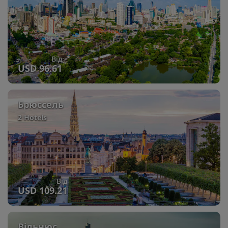
Від
USD 96.61
Брюссель
2 Hotels
Від
USD 109.21
Вільнюс