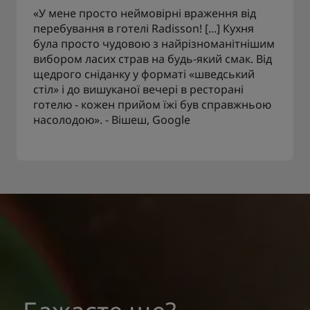
«У мене просто неймовірні враження від
перебування в готелі Radisson! [...] Кухня
була просто чудовою з найрізноманітнішим
вибором ласих страв на будь-який смак. Від
щедрого сніданку у форматі «шведський
стіл» і до вишуканої вечері в ресторані
готелю - кожен прийом їжі був справжньою
насолодою». - Вішеш, Google