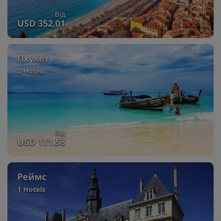
Від
USD 352.01
Пхукет
2 Hotels
Від
USD 111.58
Реймс
1 Hotels