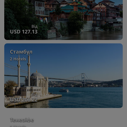
Від
USD 127.13
Стамбул
2 Hotels
Від
USD 206.22
Тенеріфе
1 Hotels