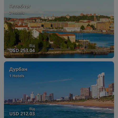
Гетебург
2 Hotels
Від
USD 253.04
Дурбан
1 Hotels
Від
USD 212.03