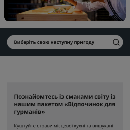
Park Plaza
Park Inn by Radisson
Готелі у центрі міста
Перегляньте наш блог
Prize by Radisson
Country Inn & Suites
Виберіть свою наступну пригоду
Афілійовані бренди в Китаї
J.
Jin Jiang
Познайомтесь із смаками світу із
Kunlun
Golden Tulip
нашим пакетом «Відпочинок для
гурманів»
Куштуйте страви місцевої кухні та вишукані