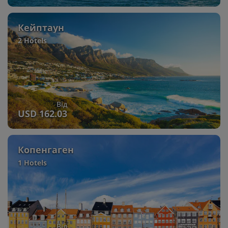
Кейптаун
2 Hotels
Від
USD 162.03
Копенгаген
1 Hotels
Від