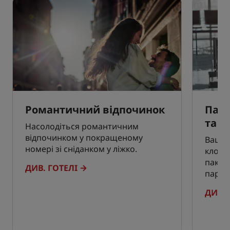
Романтичний відпочинок
Парк
та л
Насолодіться романтичним
відпочинком у покращеному
Ваша 
номері зі сніданком у ліжко.
клопо
пакет
ДИВ. ГОТЕЛІ
парку
ДИВ. 