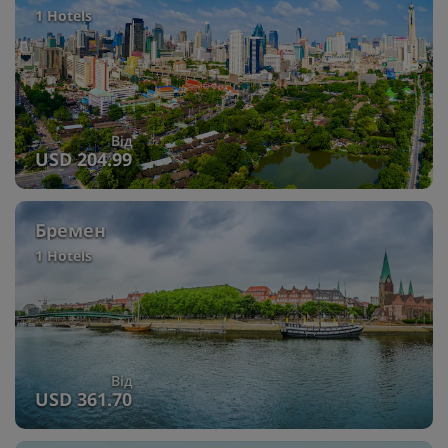
1 Hotels
Від
USD 204.99
Бремен
1 Hotels
Від
USD 361.70