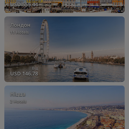
USD 555.44
Лондон
11 Hotels
Від
USD 146.78
Ніцца
2 Hotels