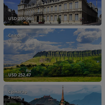
Від
USD 255.96
Сліго
1 Hotels
Від
USD 252.47
Срінагар
2 Hotels