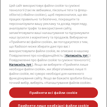
Цей сайт використовує файли cookie та суміжні
Довідка
технології (такі як вебмаяки, піксельні теги та флеш-
об’єкти) («Файли cookie»), щоб переконатися, що він
працює правильно та безпечно, покращити та
Соціальні мережі
персоналізувати вашу рекламу та досвід перегляду,
аналізувати трафік та використання сайту,
запам’ятовувати ваші налаштування та підтримувати
Бренди готелів Radisson
наші зусилля з маркетингу та продажів. Вибираючи
«Прийняти всі файли cookie», ви погоджуєтеся з тим,
tiktok
instagram
youtube
facebook
whatsapp
pinterest
threads
twitter
linkedin
що Radisson може збирати дані про вас і
використовувати файли cookie, як описано в нашому
Повідомленні про конфіденційність [
Натисніть тут
] і
Повідомленні про файли cookie та суміжні технології [
Натисніть тут
]. Якщо ви виберете «Прийняти лише
НЕ ПРОПУСТІТЬ ЖОДНОЇ З НАШИХ
необхідні файли cookie», ми зберігатимемо лише ті
НАЙПОПУЛЯРНІШИХ ВИГІДНИХ ПРОПОЗИЦІЙ
файли cookie, які суворо необхідні для належного
функціонування сайту. Якщо ви бажаєте зробити більш
точний вибір, виберіть «Налаштування файлів cookie».
© 2026 Radisson Hotel Group.
Усі права захищено.
Прийняти всі файли cookie
RHG Radisson Hotel Group, Radisson, Radisson RED,
Radisson Blu, Radisson Collection, Radisson
Individuals, Park Plaza, Park Inn, Country Inn & Suites,
Prize by Radisson, Radisson Rewards і Radisson
Прийняти лише необхідні файли cookie