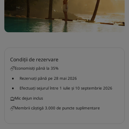
Park Plaza
Park Inn by Radisson
Hoteluri din centrul orașului
Vizitați blogul nostru
Prize by Radisson
Country Inn & Suites
Condiții de rezervare
Mărci afiliate în China
Economisiți până la 35%
J.
Jin Jiang
Rezervați până pe 28 mai 2026
Efectuați sejurul între 1 iulie și 10 septembrie 2026
Kunlun
Golden Tulip
Mic dejun inclus
Membrii câștigă 3.000 de puncte suplimentare