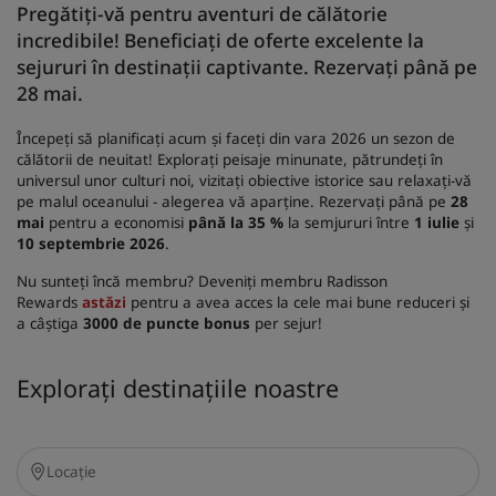
Pregătiți-vă pentru aventuri de călătorie
incredibile! Beneficiați de oferte excelente la
sejururi în destinații captivante. Rezervați până pe
28 mai.
Începeți să planificați acum și faceți din vara 2026 un sezon de
călătorii de neuitat! Explorați peisaje minunate, pătrundeți în
universul unor culturi noi, vizitați obiective istorice sau relaxați-vă
pe malul oceanului - alegerea vă aparține. Rezervați până pe
28
mai
pentru a economisi
până la 35 %
la semjururi între
1 iulie
și
10 septembrie 2026
.
Nu sunteți încă membru? Deveniți membru Radisson
Rewards
astăzi
pentru a avea acces la cele mai bune reduceri și
a câștiga
3000 de puncte bonus
per sejur!
Explorați destinațiile noastre