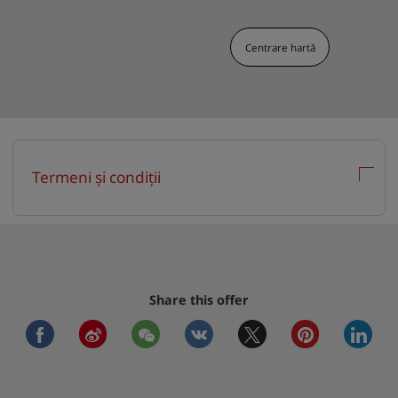
Centrare hartă
Termeni și condiții
Share this offer
facebook
weibo
wechat
vkontakte
twitter
pinterest
linkedi