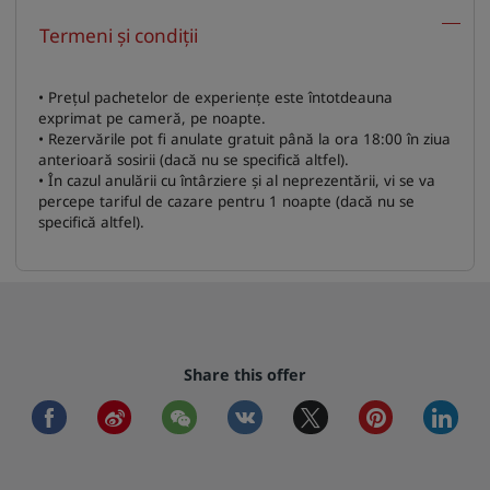
Termeni și condiții
• Prețul pachetelor de experiențe este întotdeauna
exprimat pe cameră, pe noapte.
• Rezervările pot fi anulate gratuit până la ora 18:00 în ziua
anterioară sosirii (dacă nu se specifică altfel).
• În cazul anulării cu întârziere și al neprezentării, vi se va
percepe tariful de cazare pentru 1 noapte (dacă nu se
specifică altfel).
Share this offer
facebook
weibo
wechat
vkontakte
twitter
pinterest
linkedi