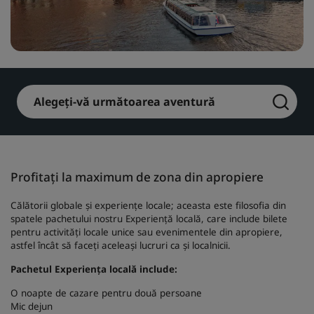
Park Plaza
Park Inn by Radisson
Hoteluri din centrul orașului
Vizitați blogul nostru
Prize by Radisson
Country Inn & Suites
Alegeți-vă următoarea aventură
Mărci afiliate în China
J.
Jin Jiang
Profitați la maximum de zona din apropiere
Călătorii globale și experiențe locale; aceasta este filosofia din
spatele pachetului nostru Experiență locală, care include bilete
pentru activități locale unice sau evenimentele din apropiere,
Kunlun
Golden Tulip
astfel încât să faceți aceleași lucruri ca și localnicii.
Pachetul Experiența locală include:
O noapte de cazare pentru două persoane
Mic dejun