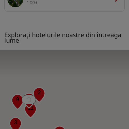
1 Oraș
Explorați hotelurile noastre din întreaga
lume
2
4
9
11
3