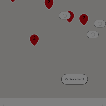
2
3
2
2
Centrare hartă