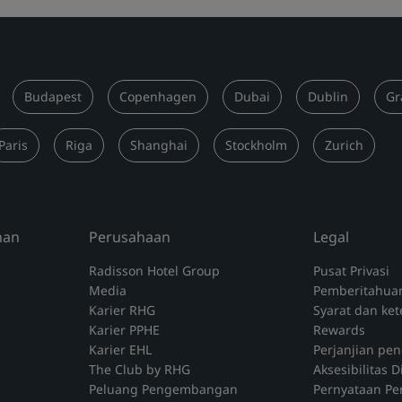
Budapest
Copenhagen
Dubai
Dublin
Gr
Paris
Riga
Shanghai
Stockholm
Zurich
nan
Perusahaan
Legal
Radisson Hotel Group
Pusat Privasi
Media
Pemberitahua
Karier RHG
Syarat dan ke
Karier PPHE
Rewards
Karier EHL
Perjanjian pe
The Club by RHG
Aksesibilitas D
Peluang Pengembangan
Pernyataan P