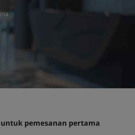
ama
us untuk pemesanan pertama