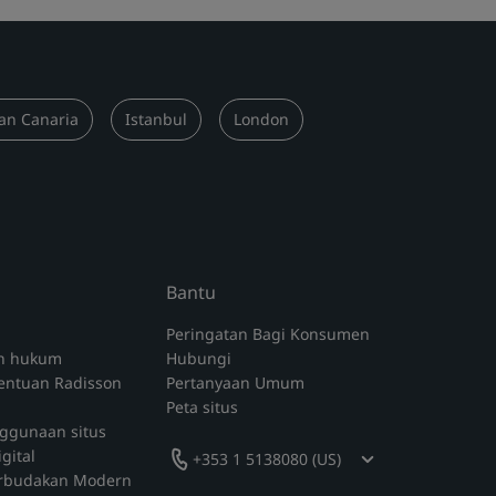
an Canaria
Istanbul
London
Bantu
Peringatan Bagi Konsumen
n hukum
Hubungi
tentuan Radisson
Pertanyaan Umum
‌Peta situs
nggunaan situs
igital
+353 1 5138080 (US)
erbudakan Modern