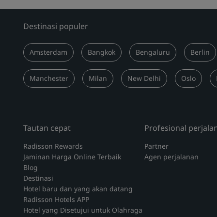
Destinasi populer
Amsterdam
Bangkok
Bengaluru
Berlin
Manchester
Milan
New Delhi
Oslo
Tautan cepat
Profesional perjala
Radisson Rewards
Partner
Jaminan Harga Online Terbaik
Agen perjalanan
Blog
Destinasi
Hotel baru dan yang akan datang
Radisson Hotels APP
Hotel yang Disetujui untuk Olahraga