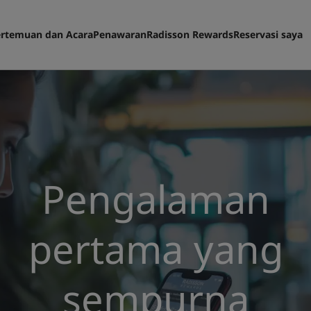
rtemuan dan Acara
Penawaran
Radisson Rewards
Reservasi saya
Pengalaman
pertama yang
sempurna