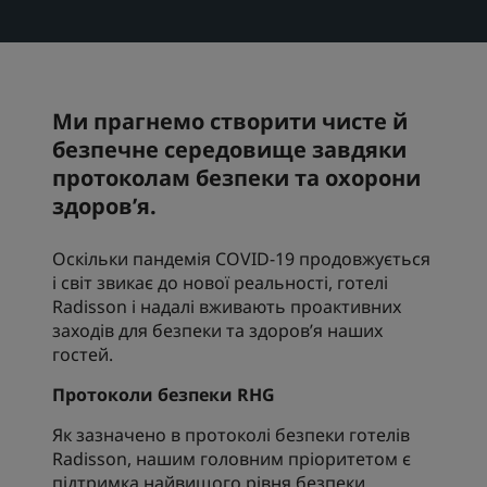
Park Plaza
Park Inn by Radisson
Готелі у центрі міста
Ми прагнемо створити чисте й
Перегляньте наш блог
Prize by Radisson
Country Inn & Suites
безпечне середовище завдяки
протоколам безпеки та охорони
здоров’я.
Афілійовані бренди в Китаї
Оскільки пандемія COVID-19 продовжується
J.
Jin Jiang
і світ звикає до нової реальності, готелі
Radisson і надалі вживають проактивних
заходів для безпеки та здоров’я наших
гостей.
Kunlun
Golden Tulip
Протоколи безпеки RHG
Як зазначено в протоколі безпеки готелів
Radisson, нашим головним пріоритетом є
підтримка найвищого рівня безпеки