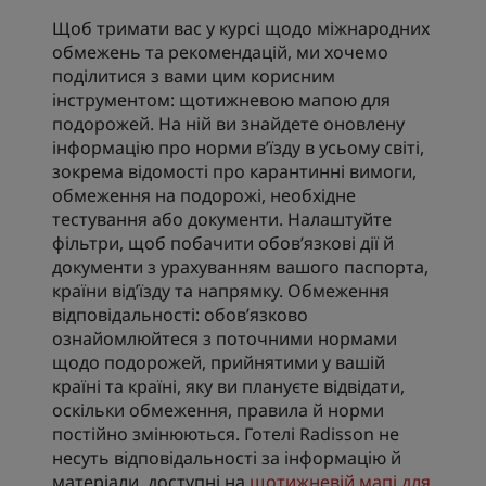
Щоб тримати вас у курсі щодо міжнародних
обмежень та рекомендацій, ми хочемо
поділитися з вами цим корисним
інструментом: щотижневою мапою для
подорожей. На ній ви знайдете оновлену
інформацію про норми в’їзду в усьому світі,
зокрема відомості про карантинні вимоги,
обмеження на подорожі, необхідне
тестування або документи. Налаштуйте
фільтри, щоб побачити обов’язкові дії й
документи з урахуванням вашого паспорта,
країни від’їзду та напрямку. Обмеження
відповідальності: обов’язково
ознайомлюйтеся з поточними нормами
щодо подорожей, прийнятими у вашій
країні та країні, яку ви плануєте відвідати,
оскільки обмеження, правила й норми
постійно змінюються. Готелі Radisson не
несуть відповідальності за інформацію й
матеріали, доступні на
щотижневій мапі для