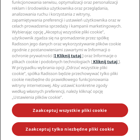
funkcjonowania serwisu, optymalizacji oraz personalizacji
Nowe i zapowiadane hotele
Radisson Hotel Group
Informacje prawne
reklam i środowiska użytkownika oraz przeglądania,
Aplikacja Radisson Hotels
Media
analizowania ruchu i korzystania z witryny,
Hotele z certyfikatem Sports Approved
zapamiętywania preferencji i ustawień użytkownika oraz w
Kariery w RHG
Centrum prywatności
Pomoc
Hotele przyjazne dla rodzin
celach prowadzenia sprzedaży i kampanii marketingowych.
Kariery w PPHE
Informacje prawne
Zdrowie i bezpieczeństwo
Wybierając opcję „Akceptuj wszystkie pliki cookie”,
Kariera EHL
Regulamin Radisson Rewards
Ostrzeżenia dla klientów
użytkownik zgadza się na gromadzenie przez spółkę
The Club by RHG
Media społecznościowe
Umowa dotycząca korzystania z witryny
Radisson jego danych oraz wykorzystywanie plików cookie
Kontakt
Współpraca
zgodnie z postanowieniami zawartymi w Informacji o
Dostępność cyfrowa
Najczęściej zadawane pytania
Marki Radisson Hotels
Odpowiedzialny biznes
ochronie prywatności [
I Kliknij tutaj
] oraz Informacje o
Oświadczenie dotyczące współczesnego niewolnictwa
Mapa witryny
plikach cookie i podobnych technologiach [
Kliknij tutaj
].
Zaopatrzenie
W przypadku wybrania opcji „Odrzuć wszystkie pliki
cookie”, spółka Radisson będzie przechowywać tylko pliki
cookie niezbędne do prawidłowego funkcjonowania
witryny internetowej. Aby ustawić konkretne zgody
według własnych preferencji, należy kliknąć opcję
„Ustawienia plików cookie”.
NIE PRZEGAP NAJCIEKAWSZYCH OFERT
Zaakceptuj wszystkie pliki cookie
Zaakceptuj tylko niezbędne pliki cookie
© 2026 Radisson Hotel Group.
Wszelkie prawa zastrzeżone. RHG
Radisson Hotel Group, Radisson, Radisson RED, Radisson Blu, Radisson