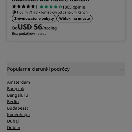
|
1865 opinie
1.08 mil/1.73 kilometrów od centrum Ranchi
Zrównoważone pobyty
Widoki na miasto
USD 56
Od
/nocleg
Bez podatków i opłat
Popularne kierunki podróży
Amsterdam
Bangkok
Bengaluru
Berlin
Budapeszt
Kopenhaga
Dubaj
Dublin