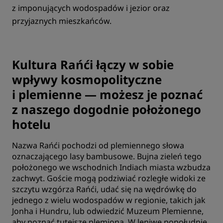
z imponujących wodospadów i jezior oraz
przyjaznych mieszkańców.
Kultura Rańći łączy w sobie
wpływy kosmopolityczne
i plemienne — możesz je poznać
z naszego dogodnie położonego
hotelu
Nazwa Rańći pochodzi od plemiennego słowa
oznaczającego lasy bambusowe. Bujna zieleń tego
położonego we wschodnich Indiach miasta wzbudza
zachwyt. Goście mogą podziwiać rozległe widoki ze
szczytu wzgórza Rańći, udać się na wędrówkę do
jednego z wielu wodospadów w regionie, takich jak
Jonha i Hundru, lub odwiedzić Muzeum Plemienne,
aby poznać tutejsze plemiona. W leniwe popołudnie