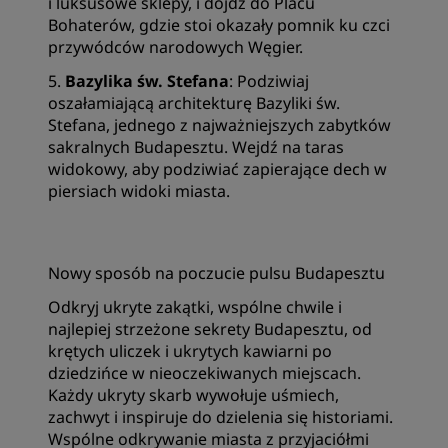
i luksusowe sklepy, i dojdź do Placu
Bohaterów, gdzie stoi okazały pomnik ku czci
przywódców narodowych Węgier.
5.
Bazylika św. Stefana
: Podziwiaj
oszałamiającą architekturę Bazyliki św.
Stefana, jednego z najważniejszych zabytków
sakralnych Budapesztu. Wejdź na taras
widokowy, aby podziwiać zapierające dech w
piersiach widoki miasta.
Nowy sposób na poczucie pulsu Budapesztu
Odkryj ukryte zakątki, wspólne chwile i
najlepiej strzeżone sekrety Budapesztu, od
krętych uliczek i ukrytych kawiarni po
dziedzińce w nieoczekiwanych miejscach.
Każdy ukryty skarb wywołuje uśmiech,
zachwyt i inspiruje do dzielenia się historiami.
Wspólne odkrywanie miasta z przyjaciółmi