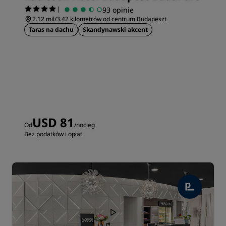
|
93 opinie
2.12 mil/3.42 kilometrów od centrum Budapeszt
Taras na dachu
Skandynawski akcent
USD 81
Od
/nocleg
Bez podatków i opłat