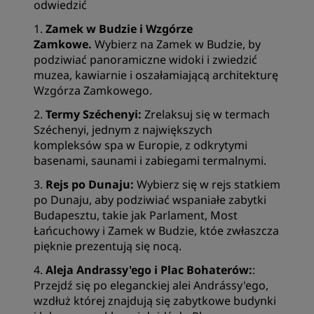
odwiedzić
1.
Zamek w Budzie i Wzgórze
Zamkowe.
Wybierz na Zamek w Budzie, by
podziwiać panoramiczne widoki i zwiedzić
muzea, kawiarnie i oszałamiającą architekturę
Wzgórza Zamkowego.
2.
Termy Széchenyi:
Zrelaksuj się w termach
Széchenyi, jednym z największych
kompleksów spa w Europie, z odkrytymi
basenami, saunami i zabiegami termalnymi.
3.
Rejs po Dunaju:
Wybierz się w rejs statkiem
po Dunaju, aby podziwiać wspaniałe zabytki
Budapesztu, takie jak Parlament, Most
Łańcuchowy i Zamek w Budzie, któe zwłaszcza
pięknie prezentują się nocą.
4.
Aleja Andrassy'ego i Plac Bohaterów:
:
Przejdź się po eleganckiej alei Andrássy'ego,
wzdłuż której znajdują się zabytkowe budynki