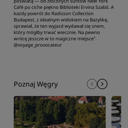
poświatą — od złoconych sufitów New York
Café po ciche piękno Biblioteki Ervina Szabó. A
każdy powrót do Radisson Collection
Budapest, z idealnym widokiem na Bazylikę,
sprawiał, że ten wyjazd wydawał się snem,
który mógłby trwać wiecznie. Na pewno
wrócę jeszcze w to magiczne miejsce”.
@voyage_provocateur‌
Poznaj Węgry