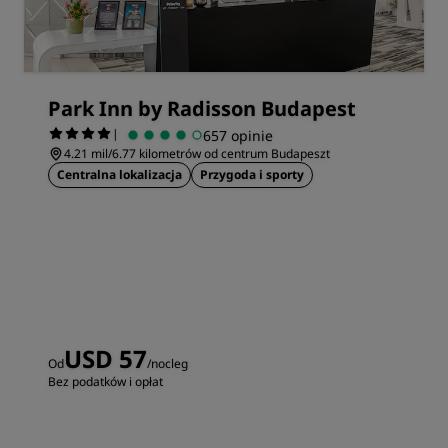
Park Inn by Radisson Budapest
|
657 opinie
4.21 mil/6.77 kilometrów od centrum Budapeszt
Centralna lokalizacja
Przygoda i sporty
USD 57
Od
/nocleg
Bez podatków i opłat