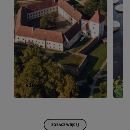
Sárvár
Z
ZOBACZ WIĘCEJ