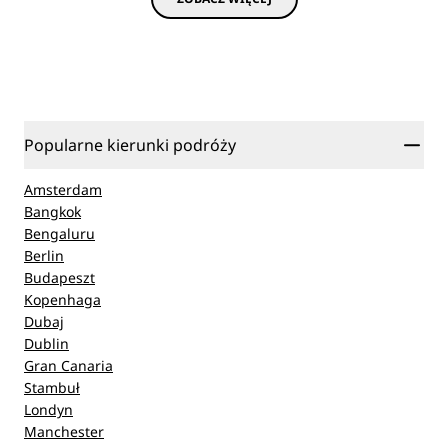
Popularne kierunki podróży
Amsterdam
Bangkok
Bengaluru
Berlin
Budapeszt
Kopenhaga
Dubaj
Dublin
Gran Canaria
Stambuł
Londyn
Manchester