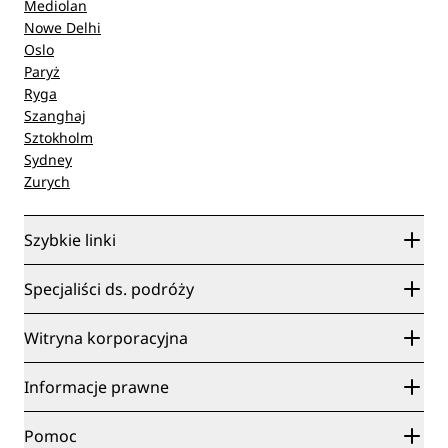
Mediolan
Nowe Delhi
Oslo
Paryż
Ryga
Szanghaj
Sztokholm
Sydney
Zurych
Szybkie linki
Radisson Rewards
Specjaliści ds. podróży
Gwarancja najlepszej ceny online
Blog
Partnerzy
Witryna korporacyjna
Cele podróży
Agencje turystyczne
Nowe i zapowiadane hotele
Radisson Hotel Group
Informacje prawne
Aplikacja Radisson Hotels
Media
Hotele z certyfikatem Sports Approved
Kariery w RHG
Centrum prywatności
Pomoc
Hotele przyjazne dla rodzin