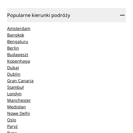
Popularne kierunki podróży
Amsterdam
Bangkok
Bengaluru
Berlin
Budapeszt
Kopenhaga
Dubaj
Dublin
Gran Canaria
Stambuł
Londyn
Manchester
Mediolan
Nowe Delhi
Oslo
Paryż
Ryga