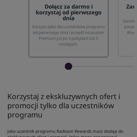
Dołącz za darmo i
Zare
korzystaj od pierwszego
dnia
Zarezer
ponad 8
Korzyści tylko dla uczestników programu
Afryc
od pierwszego dnia i przejdź na poziom
Premium już po 3 pobytach lub 5
noclegach.
Korzystaj z ekskluzywnych ofert i
promocji tylko dla uczestników
programu
Jako uczestnik programu Radisson Rewards masz dostęp do
ekskluzywnych ofert i promocji, które mogą przyspieszyć