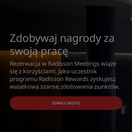
Zdobywaj nagrody za
swoją pracę
Rezerwacja w Radisson Meetings wiąże
się z korzyściami. Jako uczestnik
programu Radisson Rewards zyskujesz
wyjątkową szansę zdobywania punktów,
które możesz później wymieniać na karty
upominkowe, pobyty, mile w liniach
ZOBACZ WIĘCEJ
lotniczych i inne korzyści.