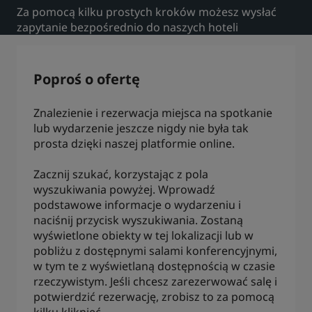
Za pomocą kilku prostych kroków możesz wysłać
Park Plaza
Park Inn by Radisson
zapytanie bezpośrednio do naszych hoteli
Hotele w centrum miasta
Zapraszamy na nasz blog
Poproś o ofertę
Prize by Radisson
Country Inn & Suites
Znalezienie i rezerwacja miejsca na spotkanie
lub wydarzenie jeszcze nigdy nie była tak
prosta dzięki naszej platformie online.
Marki stowarzyszone w Chinach
J.
Jin Jiang
Zacznij szukać, korzystając z pola
wyszukiwania powyżej. Wprowadź
podstawowe informacje o wydarzeniu i
naciśnij przycisk wyszukiwania. Zostaną
wyświetlone obiekty w tej lokalizacji lub w
Kunlun
Golden Tulip
pobliżu z dostępnymi salami konferencyjnymi,
w tym te z wyświetlaną dostępnością w czasie
rzeczywistym. Jeśli chcesz zarezerwować salę i
potwierdzić rezerwację, zrobisz to za pomocą