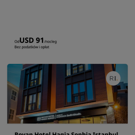
USD 91
Od
/nocleg
Bez podatków i opłat
Royan Hotel Hagia Sophia Istanbul,