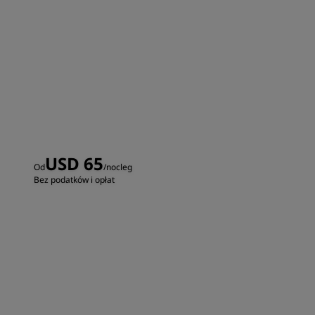
USD 65
Od
/nocleg
Bez podatków i opłat