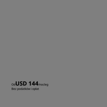
USD 144
Od
/nocleg
Bez podatków i opłat