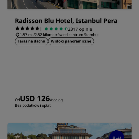
Radisson Blu Hotel, Istanbul Pera
|
2317 opinie
1.57 mil/2.52 kilometrów od centrum Stambuł
Taras na dachu
Widoki panoramiczne
USD 126
Od
/nocleg
Bez podatków i opłat