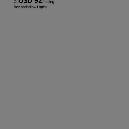
USD 92
Od
/nocleg
Bez podatków i opłat