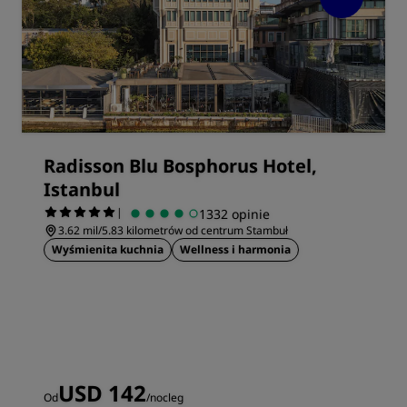
Radisson Blu Bosphorus Hotel,
Istanbul
|
1332 opinie
3.62 mil/5.83 kilometrów od centrum Stambuł
Wyśmienita kuchnia
Wellness i harmonia
USD 142
Od
/nocleg