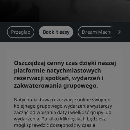
Park Plaza
Park Inn by Radisson
Hotele w centrum miasta
Przegląd
Book it easy
Dream Machine
Zapraszamy na nasz blog
Prize by Radisson
Country Inn & Suites
Oszczędzaj cenny czas dzięki naszej
Marki stowarzyszone w Chinach
platformie natychmiastowych
J.
Jin Jiang
rezerwacji spotkań, wydarzeń i
zakwaterowania grupowego.
Kunlun
Golden Tulip
Natychmiastową rezerwację online swojego
kolejnego grupowego wydarzenia wystarczy
zacząć od wpisania daty i wielkość grupy lub
wydarzenia. Po kilku kliknięciach będziesz
mógł sprawdzić dostępność w czasie