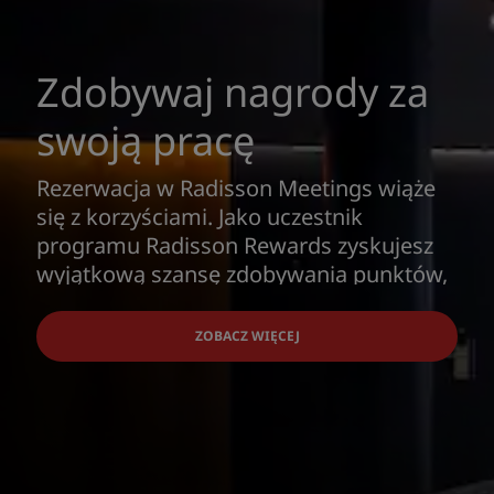
Zdobywaj nagrody za
swoją pracę
Rezerwacja w Radisson Meetings wiąże
się z korzyściami. Jako uczestnik
programu Radisson Rewards zyskujesz
wyjątkową szansę zdobywania punktów,
które możesz później wymieniać na karty
upominkowe, pobyty, mile w liniach
ZOBACZ WIĘCEJ
lotniczych i inne korzyści.